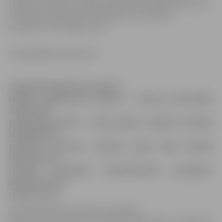
projektu partneris. Septiņu gadu laikā iestāde īstenojusi
14 Eiropas Savienības līdzfinansētus projektus,
piesaistot 10,4 miljonus eiro.
www.jelgavasvestnesis.lv
Zemgales Plānošanas reģions
(ZPR), noslēdzoties Latvijas – Lietuvas pārrobežu
sadarbības
programmai 2007. – 2013. gadam, saņēmis atzinību
kā aktīvākais
projektu partneris. Septiņu gadu laikā iestāde
īstenojusi 14
Eiropas Savienības līdzfinansētus projektus,
piesaistot 10,4
miljonus eiro.
ZPR sabiedrisko attiecību speciālists