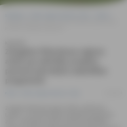
Sākumlapa
Portāla “Jelgavas Vēstnesis” arhīvs
Pilsētā
Zemgales Plānošanas reģions atzīts par aktīvāko projektu partneri
pārrobežu sadarbības programmā
Klausīties
Zemgales Plānošanas reģions
atzīts par aktīvāko projektu
partneri pārrobežu sadarbības
programmā
13/12/2014
Pilsētā
Portāla “Jelgavas Vēstnesis” arhīvs
Zemgales Plānošanas reģions (ZPR), noslēdzoties
Latvijas – Lietuvas pārrobežu sadarbības programmai
2007. – 2013. gadam, saņēmis atzinību kā aktīvākais