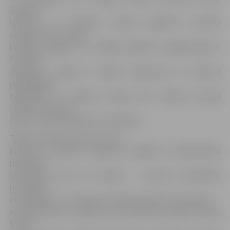
Jelgavas
Vēstures un mākslas muzeja apkārtne, ierīkots
stāvlaukums un ēkas
fasādes, pagalma un tuvākās apkārtnes apgaismojums.
Savukārt
Jēkabpils vēstures muzejā atjaunotas B korpusa
pedagoģisko
nodarbību un krājumu telpas, bet Viesītes muzejā
«Sēlija» sakārtota
daļa no mazā bānīša ēku kompleksa.
Tāpat ievērojams darbs ar acīm
redzamu rezultātu ieguldīts projektā «Amatniecības
pārrobežu
sadarbības tīkls kā Latvijas – Lietuvas pierobežas
pievilcības
veicinātājs», kur Latvijas teritorijā izveidoti vai renovēti
amatniecības un mākslas centri Bauskā, Dobelē, Glūdā,
Svētē,