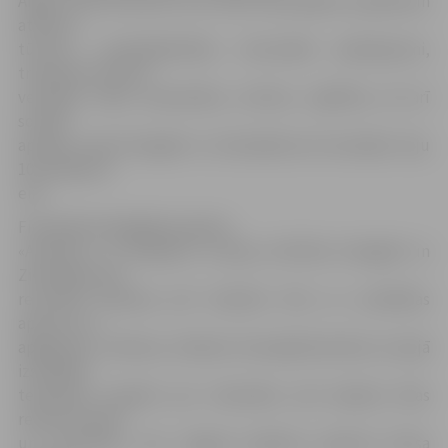
Aigars Ieviņš informē, ka ar šiem ieviestajiem projektiem
attīstīts
tūrisms, uzņēmējdarbība, komunālie pakalpojumi,
transporta nozare,
veicināta vides aizsardzība, kultūra, izglītība, kā arī
sociālā
aprūpe, kopā Zemgalē un Ziemeļlietuvā investējot teju
10,4 miljonus
eiro.
Finansiāli ietilpīgākā projekta
«Atraktīvu un pieejamu muzeju attīstība Zemgalē un
Ziemeļlietuvā»
rezultātā Bauskas pilī izbūvēts lifts un uzstādītas
apkures un
apgaismes sistēmas, Dobeles Novadpētniecības muzejā
izstrādāts
tehniskais projekts par viduslaiku pils kapelas ēkas
rekonstrukciju
un renovāciju, bet Jelgavā sakātota Ģederta Eliasa