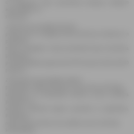
un organizēta vides aizsardzības kampaņa vietējiem
iedzīvotājiem un
skolēniem.
Jāatzīmē, ka arī pārējie īstenotie
projekti pēc to noslēguma allaž slavēti par izdošanos un
paredzēto
mērķu sasniegšanu. Kopā aizvadītajā Eiropas Savienības
plānošanas
periodā dažādās programmās ZPR īstenojis vairāk nekā 40
projektus.
ZPR pārstāv visas Zemgales reģiona
pašvaldības, tādēļ ministrijas un citas valsts institūcijas
sadarbojas, lai nodrošinātu efektīvu nozaru politikas
plānošanu un
ieviešanu atbilstoši reģionu specifikai un vajadzībām.
Plānošanas
reģioni ieņem būtisku lomu dažādu nozaru attīstības
koordinēšanā.