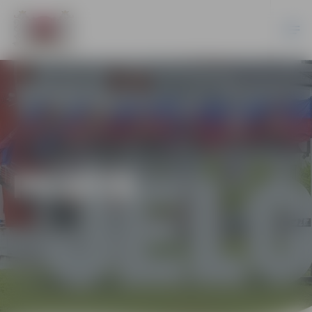
PILSĒTĀ