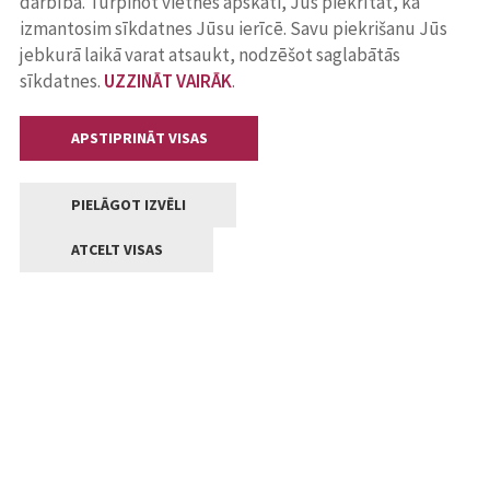
darbība. Turpinot vietnes apskati, Jūs piekrītat, ka
izmantosim sīkdatnes Jūsu ierīcē. Savu piekrišanu Jūs
jebkurā laikā varat atsaukt, nodzēšot saglabātās
sīkdatnes.
UZZINĀT VAIRĀK
.
APSTIPRINĀT VISAS
PIELĀGOT IZVĒLI
ATCELT VISAS
Kontakti