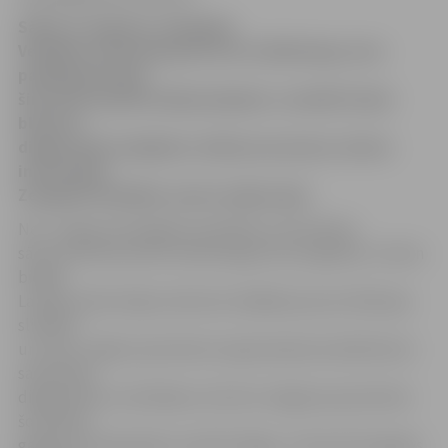
Sākot ar augustu, Zemgales
Veselības centrā pieņem ārsts infektologs, kura
pakalpojumi līdz
šim mūsu pilsētā nebija pieejami, savukārt kaulu
blīvuma
diagnostiku iespējams veikt par puscenu, liecina
informācija
Zemgales Veselības centra mājas lapā.
No 1. augusta Zemgales Veselības centrā darbu
sācis sertificēta ārste infektoloģe Guna Legzdiņa. «Arvien
biežāk
Latvijas iedzīvotājus sāk skart dažādas jaunas infekcijas
slimības
un vīrusi, tāpēc pacientiem nepieciešama kvalificēta šo
saslimšanu
diagnostika un ārstēšana. Līdz šim Jelgavas pacientiem
šo slimību
gadījumos bija jāmēro ceļš līdz Rīgai,» informē Zemgales