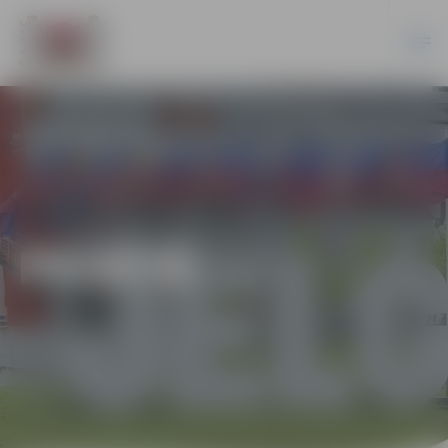
PILSĒTĀ