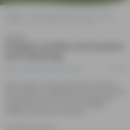
Sākumlapa
Portāla “Jelgavas Vēstnesis” arhīvs
Pilsētā
Zemgales Veselības centrā pieņem ārsts infektologs
Klausīties
Zemgales Veselības centrā pieņem
ārsts infektologs
05/08/2009
Pilsētā
Portāla “Jelgavas Vēstnesis” arhīvs
Sākot ar augustu, Zemgales Veselības centrā pieņem
ārsts infektologs, kura pakalpojumi līdz šim mūsu pilsētā
nebija pieejami, savukārt kaulu blīvuma diagnostiku
iespējams veikt par puscenu, liecina informācija
Zemgales Veselības centra mājas lapā.
www.jelgavasvestnesis.lv