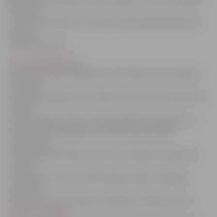
Veselības
centrs, akcentējot, ka nu ārsta infektologa pakalpojumi
pieejami
arī mūsu pilsētā.
Ārsts infektologs
veic
infekcijas slimību diagnostiku, ārstēšanu; konsultācijas
neskaidru
saslimšanu gadījumos, piemēram, drudzis, temperatūra,
izsitumi,
dzelte, kuņģa un zarnu trakta darbības traucējumi u.c.;
konsultācijas ceļotājiem, tostarp nepieciešamās
vakcinācijas;
konsultācijas infekcijas slimību profilakses jautājumos,
tostarp
vakcināciju. Pēc ārsta infektologa norādes iespējams
saņemt arī
medikamentozo terapiju Zemgales Veselības centra
Dienas stacionārā
–