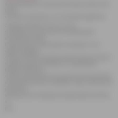
dezintoksikāciju un rehidratāciju diarejas, dzeltes, ARS
(akūtu
respiratīvo saslimšanu) un citu saslimšanu gadījumos
Zemgales Veselības centrs arī uz pusi
samazinājis cenu kaulu blīvuma noteikšanai jeb
osteodensitometrijai
(mugurkaulam un abām gūžām vienlaicīgi). To no 1.
augusta iespējams
veikt par 15 latiem. Veselības iestādē norāda, ka Latvijas
veselības aprūpes finansēšanas un organizēšanas
kārtības noteikumos
veiktās izmaiņas šobrīd vairs neparedz valsts apmaksātu
osteodensitometrisko izmeklēšanu, tāpēc, nākot pretim
pacientiem,
maksa par šiem izmeklējumiem šajā iestādē samazināta
uz
pusi.