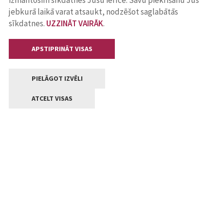
izmantosim sīkdatnes Jūsu ierīcē. Savu piekrišanu Jūs
jebkurā laikā varat atsaukt, nodzēšot saglabātās
sīkdatnes.
UZZINĀT VAIRĀK
.
APSTIPRINĀT VISAS
PIELĀGOT IZVĒLI
ATCELT VISAS
Kontakti
Jelgavas valstpilsētas pašvaldība