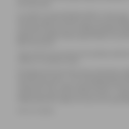
kad riepa ražota.
Lai uzlabotu transportlīdzekļa drošību uz ceļa, no š.g. 
decembra vieglo automobiļu ar pilnu masu līdz 3500 k
automobiļu ar pilnu masu virs 3500 kg priekšējā stūrē
jāaprīko ar vienādām riepām (izgatavotājam un prot
jābūt identiskam).
Jāņem vērā arī tas, ka vienam auto vienlaikus nedrīks
radžotas un neradžotas riepas.
Pērnā gada ziemā, kad ziemas riepu izmantošana ir obl
decembra līdz martam – 7% no tehniskajā apskatē pā
vairāk nekā 10 tūkst. vieglo transportlīdzekļu tika ko
neatbilstošs ziemas riepu protektora dziļums – mazāk
Vidējais pārbaudīto vieglo auto riepu vecums bija 2010
Foto: no JV arhīva