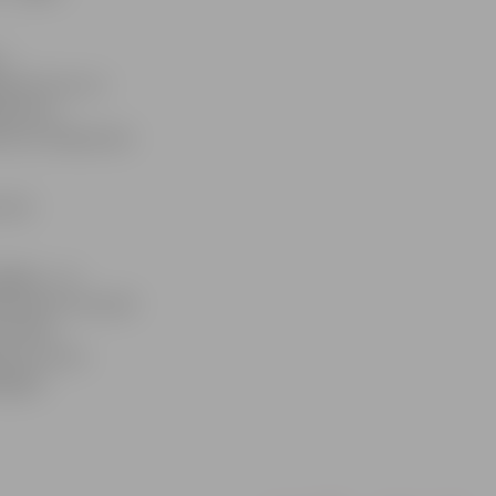
1.
g katra ass un
jamā ass
ektora zīmējumam
t būt
igāta – no
rbaudīto auto jeb
nstatēts
s par 4 mm.
.gads.