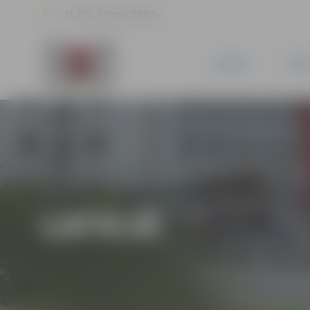
21.3 °C, 5.5 m/s, 59.5 %
JAUNUMI
PILSĒ
LATVIJĀ