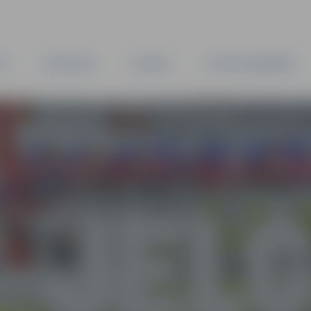
TA
PAŠVALDĪBA
IESTĀDES
KAPITĀLSABIEDRĪBAS