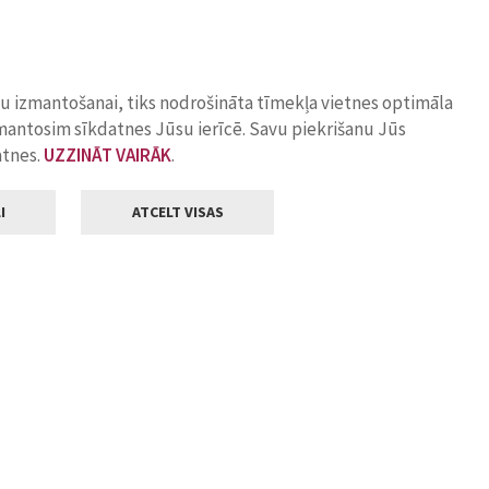
ņu izmantošanai, tiks nodrošināta tīmekļa vietnes optimāla
zmantosim sīkdatnes Jūsu ierīcē. Savu piekrišanu Jūs
atnes.
UZZINĀT VAIRĀK
.
I
ATCELT VISAS
Klientu apkalpošana
ilsētas pašvaldība
Darba laiks
, Jelgava, LV-3001
Pirmdienās
8.00 - 18.00
Otrdienās
8.00 - 17.00
22