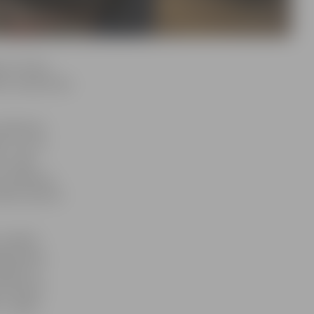
s ir 4 mm,
bu nosaka Ceļu
tbilstošs
, t.sk. tā
 – šajā
. Piemēram,
dena ceļa tas
, sešiem
aitā riepu
rādīts uz
ī redzami
i – gads,