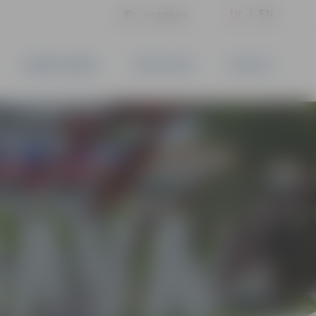
LV
EN
Iestatījumi
UZŅĒMĒJDARBĪBA
PAKALPOJUMI
KONTAKTI