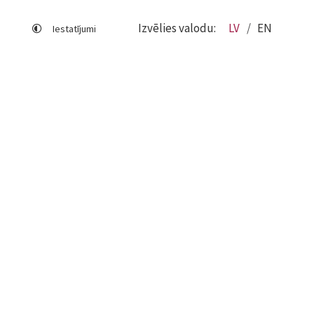
Izvēlies valodu:
LV
EN
Iestatījumi
Lapas karte
Viegli lasīt
Sociālo mediju lietošana
Sīkdatņu izmantošana