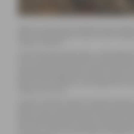
Vieglo auto ziemas riepu minimālais protektora dziļum
tāpat uzmanība jāpievērš arī riepu vecumam. Šo kārtī
satiksmes noteikumi.
Drošas braukšanas pamatā ir laika un ceļa apstākļiem a
ātrums, kā arī tehniskā kārtībā esošs transportlīdzeklis
riepas. Riepām jāpievērš īpaša uzmanība, jo īpaši ziemā
gadalaikā būtiski pagarinās bremzēšanas ceļa garums
braucot ar ātrumu 50 km/h, uz sausa seguma un uz sli
atšķiras pat trīs reizes!
Ieteicams neizmantot riepas, kas vecākas par pieciem
gadiem, jo braucot gan nodilst protektors, gan laika g
gumija zaudē savas īpašības. Riepas ražošanas laiks no
katras riepas ārējās malas. Piemēram, kvadrātā vai apl
četri cipari – pirmie divi ir gada nedēļa, bet pēdējie div