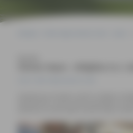
Sākumlapa
Portāla “Jelgavas Vēstnesis” arhīvs
Latvijā
Z
Klausīties
Ziemas riepas – obligātas no 1. 
Latvijā
Portāla “Jelgavas Vēstnesis” arhīvs
Sinoptiķi ziņo, ka otrdien un naktī uz trešdienu Latvi
decembra līdz 1. martam visiem automobiļiem un auto
aprīkotiem ar ziemas riepām. Savukārt riepas ar radzēm