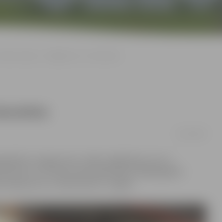
iemas riepas – obligātas no 1. decembra
decembra
31/10/2016
jā gaidāms sniegputenis, tāpēc atgādinām, ka no 1.
busiem, kuru pilna masa nepārsniedz 3500 kg jābūt
 atļautas no 1. oktobra līdz 1. maijam.