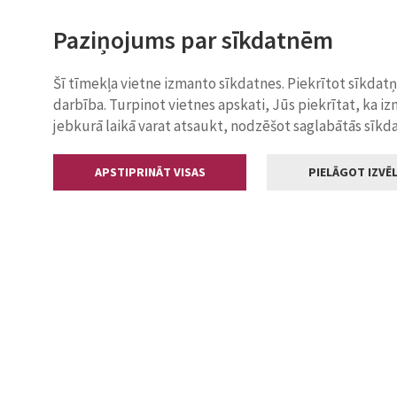
Paziņojums par sīkdatnēm
Šī tīmekļa vietne izmanto sīkdatnes. Piekrītot sīkdat
darbība. Turpinot vietnes apskati, Jūs piekrītat, ka i
jebkurā laikā varat atsaukt, nodzēšot saglabātās sīkd
APSTIPRINĀT VISAS
PIELĀGOT IZVĒL
Kontakti
Jelgavas valstp
Lielā iela 11
+371 630055