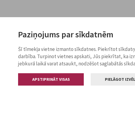
Paziņojums par sīkdatnēm
Šī tīmekļa vietne izmanto sīkdatnes. Piekrītot sīkdat
darbība. Turpinot vietnes apskati, Jūs piekrītat, ka i
jebkurā laikā varat atsaukt, nodzēšot saglabātās sīkd
APSTIPRINĀT VISAS
PIELĀGOT IZVĒL
Kontakti
Jelgavas valstp