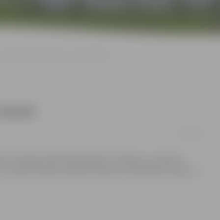
Ziemassvētku «dāvanas» iegūst laupot
laupot
27/12/2010
sts policijai. Daži Ziemassvētku «dāvanas» centušies
 sveša dzīvokļa. Diemžēl vairāki autovadītāji Pirmajos un