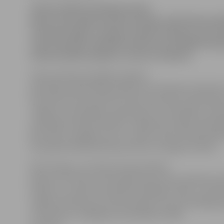
Ziemassvētku brīvdienās darba
pilnas rokas bijušas Valsts policijai. Daži Ziemass
centušies iegūt, nolaupot mobilo telefonu un aiz
sveša dzīvokļa. Diemžēl vairāki autovadītāji Pirma
Ziemassvētkos pieķerti, braucot reibumā.
Valsts policijas Zemgales reģiona
pārvaldes priekšnieka palīdze Ieva Sietniece informē, 
decembrī pirms pulksten 19 divi nezināmi vīrieši Meiju
Jelgavas 1. ģimnāzijas, piedraudot ar vardarbību, jau
nolaupījuši mobilo telefonu. Šajā lietā uzsākts krimin
Bet vakar, sabojājot durvis, svešas mantas tīkotāji iek
dzīvojamā istabā Satiksmes ielā un nozaguši mantas.
Bet Pirmajos un Otrajos Ziemassvētkos
pieķerti trīs šoferi, kas sēdušies pie stūres alkohola r
Vienam no viņiem konstatētas 0,9108 promiles, «Audi 
2,8612 promiles plus vēl braucējam nav autovadītāja a
«Audi Avant» vadītājam konstatētas 0,7596