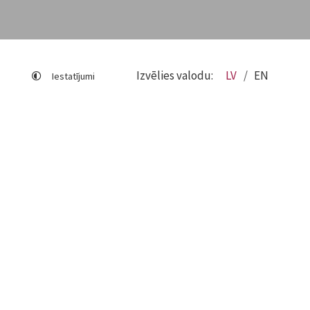
Izvēlies valodu:
LV
EN
Iestatījumi
Lapas karte
Viegli lasīt