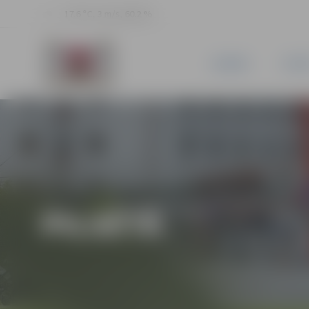
17.6 °C, 3 m/s, 60.2 %
JAUNUMI
PILSĒ
PILSĒTĀ