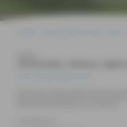
Sākumlapa
Portāla “Jelgavas Vēstnesis” arhīvs
Pilsētā
Klausīties
Ziemassvētku «dāvanas» iegūst 
Pilsētā
Portāla “Jelgavas Vēstnesis” arhīvs
Ziemassvētku brīvdienās darba pilnas rokas bijušas Val
iegūt, nolaupot mobilo telefonu un aiznesot mantas no
Otrajos Ziemassvētkos pieķerti, braucot reibumā.
Ritma Gaidamoviča