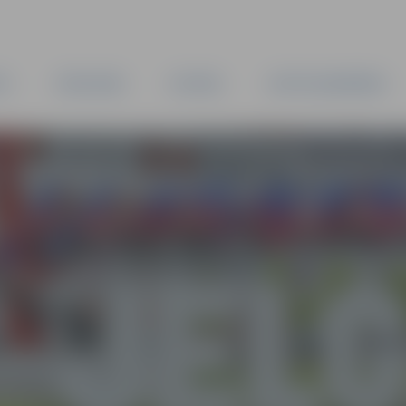
TA
PAŠVALDĪBA
IESTĀDES
KAPITĀLSABIEDRĪBAS