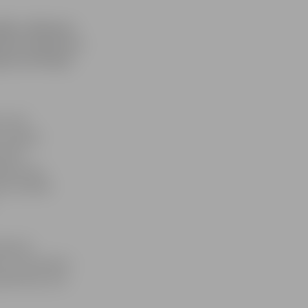
vētku «dāvanas»
nesot mantas no
jos un Otrajos
ka 24.
 ceļā pie
nietim
ālprocess.
ļuvuši kādā
eibumā.
A4» stūrmanim –
pliecības, bet