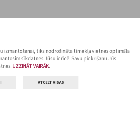
ņu izmantošanai, tiks nodrošināta tīmekļa vietnes optimāla
zmantosim sīkdatnes Jūsu ierīcē. Savu piekrišanu Jūs
atnes.
UZZINĀT VAIRĀK
.
I
ATCELT VISAS
Klientu apkalpošana
ilsētas pašvaldība
Darba laiks