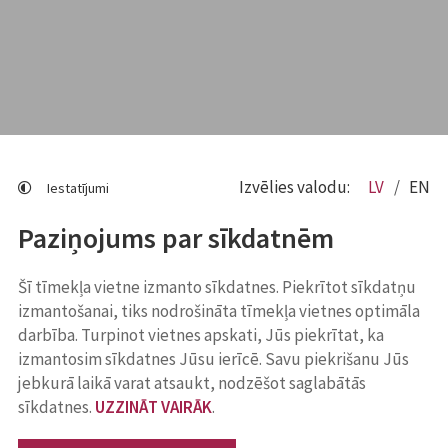
Izvēlies valodu:
LV
EN
Iestatījumi
Paziņojums par sīkdatnēm
Šī tīmekļa vietne izmanto sīkdatnes. Piekrītot sīkdatņu
izmantošanai, tiks nodrošināta tīmekļa vietnes optimāla
darbība. Turpinot vietnes apskati, Jūs piekrītat, ka
izmantosim sīkdatnes Jūsu ierīcē. Savu piekrišanu Jūs
jebkurā laikā varat atsaukt, nodzēšot saglabātās
sīkdatnes.
UZZINĀT VAIRĀK
.