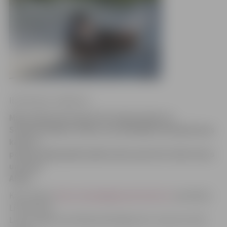
Ilze Knusle-Jankevica
Mūsu ūdensmotosportisti atgriezušies no
Somijas pilsētas Tahko, kur piedalījās Ziemeļeiropas
kausa 1.
posmā. Nepārspēti palika mūsu sportisti Jānis Uzars
un Liene
Allere.
Kā portālam
http://www.jelgavasvestnesis.lv/
pastāstīja
Liene Allere,
Latviju šajās sacensībās pārstāvēja četri «Latvia Jet Ski