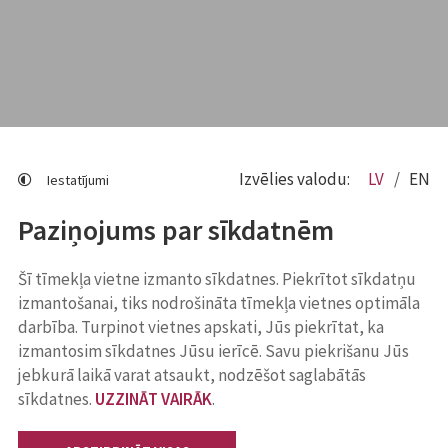
Izvēlies valodu:
LV
EN
Iestatījumi
Paziņojums par sīkdatnēm
Šī tīmekļa vietne izmanto sīkdatnes. Piekrītot sīkdatņu
izmantošanai, tiks nodrošināta tīmekļa vietnes optimāla
darbība. Turpinot vietnes apskati, Jūs piekrītat, ka
izmantosim sīkdatnes Jūsu ierīcē. Savu piekrišanu Jūs
jebkurā laikā varat atsaukt, nodzēšot saglabātās
sīkdatnes.
UZZINĀT VAIRĀK
.