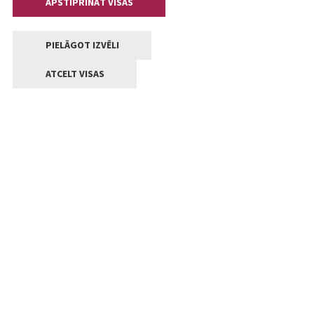
APSTIPRINĀT VISAS
PIELĀGOT IZVĒLI
ATCELT VISAS
Kontakti
Jelgavas valstpilsētas pašvaldība
Lielā iela 11, Jelgava, LV-3001
+371 63005522
pasts@jelgava.lv