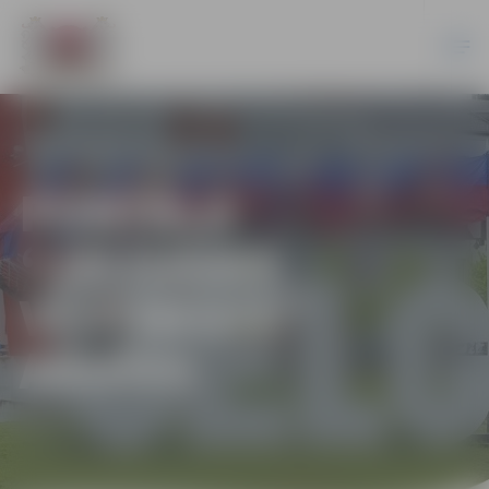
PORTĀLA
“JELGAVAS
VĒSTNESIS”
ARHĪVS