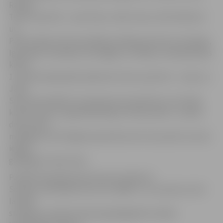
Racing
Team» sportisti – pati Liene, Jānis Uzars, Artūrs Brencis
un
Pēteris Igals. Vēl sacensībās startēja sportisti no Somijas,
Igaunijas, Zviedrijas, Norvēģijas un Vācijas. Ziemeļeiropas
kausa
1. posmā nepārspēti palika divi mūsu sportisti – Liene un
Jānis.
Sportiste piebilst, ka pavisam maz pietrūcis, lai vīrieši
konkurencē uz pjedestāla kāptu tikai latvieši – pirmās
divas vietas
mūsējiem, bet P.Igalam pietrūka vien trīs punkti, lai viņš
iegūtu
godalgoto trešo vietu.
Paralēli Ziemeļeiropas kausam notika arī
Somijas «SM-Watercross tour 2009» 3. un 4. posms, kurā
latvieši
startēja un arīdzan tika pie godalgotām vietām.