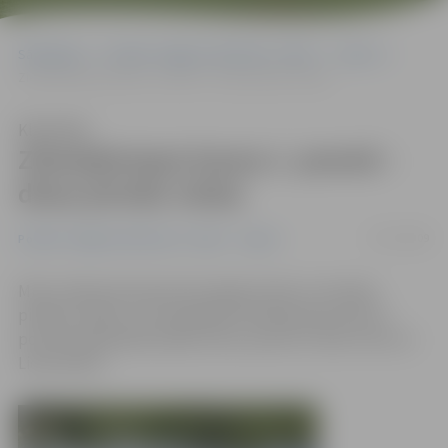
Sākumlapa
Portāla “Jelgavas Vēstnesis” arhīvs
Sports
Ziemeļeiropas kausa 1. posmā – divas pirmās vietas
Klausīties
Ziemeļeiropas kausa 1. posmā –
divas pirmās vietas
07/07/2009
Portāla “Jelgavas Vēstnesis” arhīvs
Sports
Mūsu ūdensmotosportisti atgriezušies no Somijas
pilsētas Tahko, kur piedalījās Ziemeļeiropas kausa 1.
posmā. Nepārspēti palika mūsu sportisti Jānis Uzars un
Liene Allere.