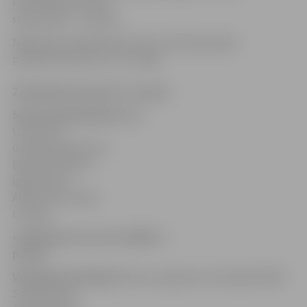
Kopvērtējumā mūsu
sportistiem – 13 kausi.
Nākošais Ziemeļeiropas kauss notiks Igaunijas
pilsētā Pērnavā 10. un 11. jūlijā.
Ziemeļeiropas kausa 1. posms
Sportists
Vieta
Klase
Jānis
Uzars
1.
Ski
Gentlements
Artūrs
Brencis
2.
Pēteris
Igals
4.
Liene
Allere
1.
Ski Ladies
Limited
«SM-Watercross tour 2009» 3.
posms
Vieta
Sportists
Klase
1.
Rony Leppanem (Somija)
Ski 800
Stock
2.
Liene