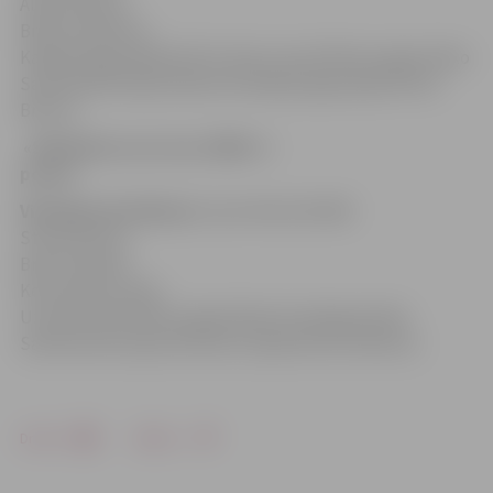
Allere
3.
Artūrs
Brencis
1.
Martins
Kaldoja (Igaunija)
Ski
GP
2.
Jānis Uzars
3.
Pēteris Igals
1.
Niko
Salminen
Ski
Open
2.
Martins Kaldoja (Igaunija)
3.
Artūrs
Brencis
«SM-Watercross tour 2009» 4.
posms
Vieta
Sportists
Klase
1.
Liene Allere
Ski 800
Stock
2.
Artūrs
Brencis
3.
Rami
Koivuniemi
1.
Jānis
Uzars
Ski GP
2.
Pēteris Igals
3.
Martins Kaldoja
1.
Niko
Salminen
Ski Open
2.
Kristian Tapola
3.
Artūrs Brencis
Drukāt
Dalīties