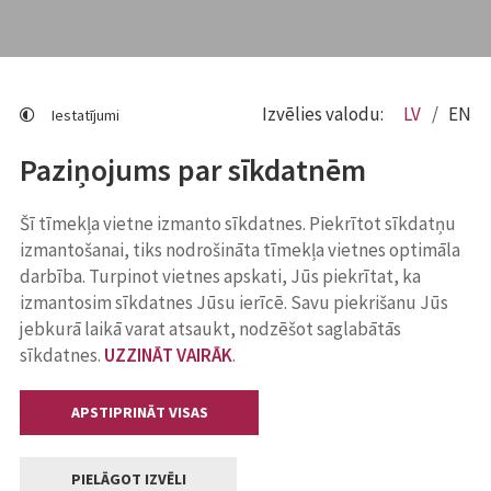
Izvēlies valodu:
LV
EN
Iestatījumi
Paziņojums par sīkdatnēm
Šī tīmekļa vietne izmanto sīkdatnes. Piekrītot sīkdatņu
izmantošanai, tiks nodrošināta tīmekļa vietnes optimāla
darbība. Turpinot vietnes apskati, Jūs piekrītat, ka
izmantosim sīkdatnes Jūsu ierīcē. Savu piekrišanu Jūs
jebkurā laikā varat atsaukt, nodzēšot saglabātās
sīkdatnes.
UZZINĀT VAIRĀK
.
APSTIPRINĀT VISAS
PIELĀGOT IZVĒLI