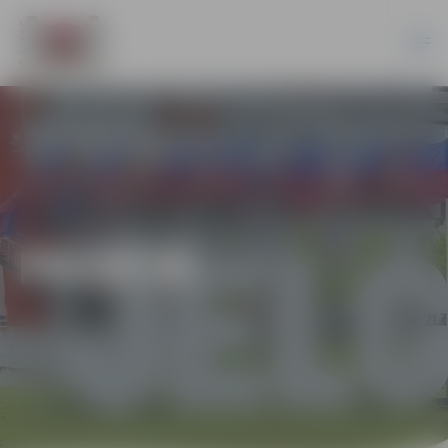
PILSĒTĀ