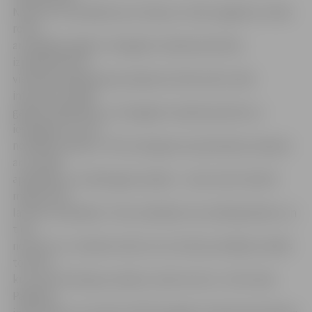
Nereti arī uzņēmēji savus birojus un ēku pagalmus vēlas
rotāt
ar lielākām eglēm. Zemgales mežsaimniecības
izpilddirektora
vietnieks plānošanas jautājumos Edmunds Linde
informē, ka šādā
gadījumā jādodas uz Zemgales mežsaimniecību ar
iesniegumu, kurā
norādītas vēlmes. «Pēc iesnieguma saņemšanas saskaņā
ar cenrādi
aprēķinām, cik tāda egle maksās – viens metrs šobrīd
maksā 3,40
lati bez nodokļiem. Tad uzņēmējs veic priekšapmaksu un
tiek
nosūtīts uz tuvāko iecirkni, kur iecirkņa vadītājs norādīs
to koku,
kuru par attiecīgu samaksu varēs nocirst,» tā E.Linde.
Papildus