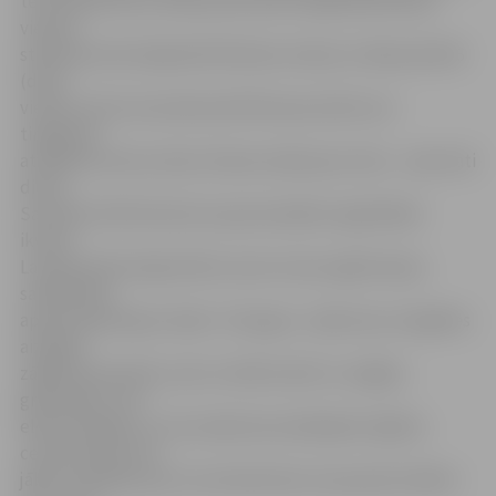
teritorijā (četras vietas); pie nama Lielajā ielā 8 (divas
vietas);
stāvlaukumā Lielajā ielā 30 (divas vietas) un Raiņa ielā 26
(divas
vietas), kā arī autostāvvietā Pērnavas ielā 4, kur
tirgošanai
atvēlētas četras vietas. Nomas maksa par vietu – pieci lati
dienā.
Savukārt LVM informē, ka personiskām vajadzībām
ikviens
Latvijas iedzīvotājs drīkst nocirst vienu eglīti akciju
sabiedrības
apsaimniekotajos mežos. Tiesa gan – jāatceras, ka eglītes
aizliegts
zāģēt jaunaudzēs, taču to drīkst darīt uz stigām,
grāvmalās, zem
elektrolīnijām un cita veida komunikācijām. Eglītes
celma diametram
jābūt mazākam par 12 centimetriem, kas parasti atbilst