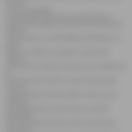
divus līdz
trīs metrus garai eglei.
«Izvēloties eglīti valsts mežos, varam būt droši, ka
Ziemassvētkus sagaidām, nenodarot pāri mežam, kā arī
atbalstot
videi draudzīgu un sociāli atbildīgu saimniekošanu, ko
paredz
zaļais FSC sertifikāts, kas piešķirts «Latvijas valsts
mežiem»,»
informē LVM. Tas pieļauj arī skuju koku zaru savākšanu no
jau
nocirstiem kokiem vietās, kur notikusi meža izstrāde.
Tomēr, lai
nerastos konflikti, LVM pirms eglītes ciršanas vai zaru
savākšanas
aicina pārliecināties, kam pieder mežs, visdrošāk –
apjautājoties
par to LVM mežsaimniecībās vai Valsts meža dienesta
mežniecībās.