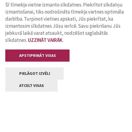
Šī tīmekļa vietne izmanto sīkdatnes. Piekrītot sīkdatņu
izmantošanai, tiks nodrošināta tīmekļa vietnes optimāla
darbība. Turpinot vietnes apskati, Jūs piekrītat, ka
izmantosim sīkdatnes Jūsu ierīcē. Savu piekrišanu Jūs
jebkurā laikā varat atsaukt, nodzēšot saglabātās
sīkdatnes.
UZZINĀT VAIRĀK
.
APSTIPRINĀT VISAS
PIELĀGOT IZVĒLI
ATCELT VISAS