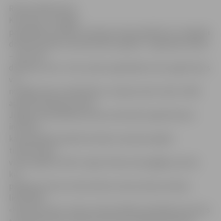
Ritma Gaidamoviča
Kā ierasts, arī šogad
pašvaldība noteikusi septiņas vietas pilsētā, kur tirgotāji
drīkstēs pārdot Ziemassvētku eglītes. Tirgošanās maksa
– pieci lati
dienā par vietu. Taču savām vajadzībām vienu eglīti katrs
var
nozāģēt akciju sabiedrības «Latvijas valsts meži» (LVM)
apsaimniekotajos mežos.
Jelgavas pašvaldības preses sekretāre Līga Klismeta
informē,
ka pašvaldība pilsētā noteikusi septiņas eglīšu
tirdzniecības
vietas: eglītes drīkst tirgot Driksas ielas gājēju posmā,
kur
pieejamas divas tirdzniecības vietas; Katoļu ielā pie
lielveikala
«Kanclera nams» (divas vietas); Mātera ielā 25D autoostas