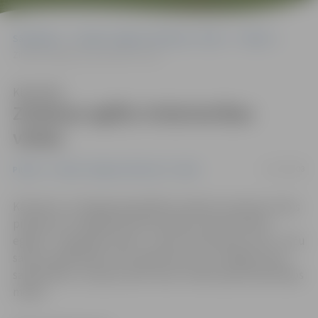
Sākumlapa
Portāla “Jelgavas Vēstnesis” arhīvs
Pilsētā
Zināmas eglīšu tirdzniecības vietas
Klausīties
Zināmas eglīšu tirdzniecības
vietas
14/12/2008
Pilsētā
Portāla “Jelgavas Vēstnesis” arhīvs
Kā ierasts, arī šogad pašvaldība noteikusi septiņas vietas
pilsētā, kur tirgotāji drīkstēs pārdot Ziemassvētku
eglītes. Tirgošanās maksa – pieci lati dienā par vietu. Taču
savām vajadzībām vienu eglīti katrs var nozāģēt akciju
sabiedrības «Latvijas valsts meži» (LVM) apsaimniekotajos
mežos.