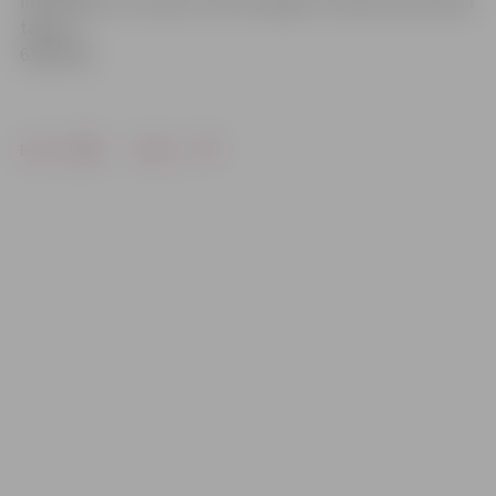
informāciju var saņemt LVM Zemgales mežsaimniecībā pa
tālruni
63007166.
Drukāt
Dalīties