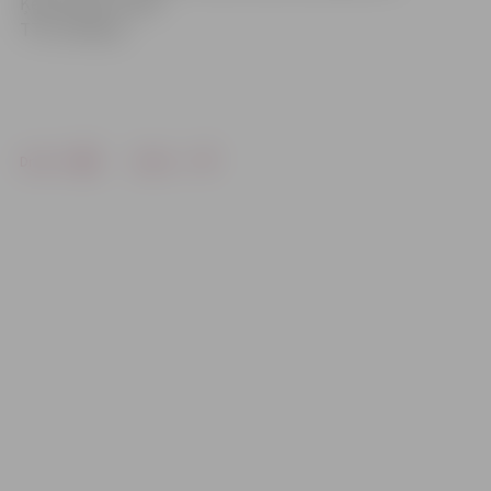
Ķeizarmežs un BK
TTU (Tallina).
Drukāt
Dalīties