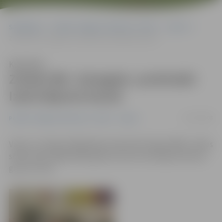
Sākumlapa
Portāla “Jelgavas Vēstnesis” arhīvs
Sports
Zināmi BK «Zemgale» pretinieki Izaicinājuma kausā
Klausīties
Zināmi BK «Zemgale» pretinieki
Izaicinājuma kausā
22/07/2008
Portāla “Jelgavas Vēstnesis” arhīvs
Sports
Vakar, 21. jūlijā, SEB Baltijas basketbola līgas (BBL) valdes
sēdē veikta 2008./2009. gada sezonas Izaicinājuma kausa
grupu izloze.