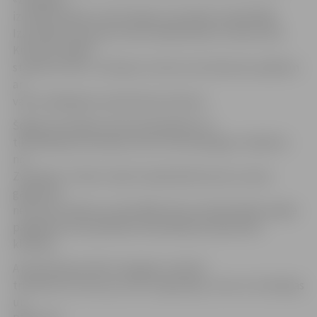
izcīnīja tiesības startēt šajās sacensībās. Paralēli BBL
Izaicinājuma kausam mūsu basketbolisti trenera Vara
Krūmiņa vadībā
startēs arī LBL 1. divīzijas turnīrā, kurā mērosies spēkiem
ar
valsts labākajiem basketbola klubiem.
Šogad Izaicinājuma kausā piedalīsies ne
tikai Baltijas komandas, bet arī Norčepingas «Dolpfins»
no
Zviedrijas. Tomēr zviedru basketbolisti pat uzvaras
gadījumā
neizcīnīs tiesības startēt BBL Elites divīzijā. Šāda iespēja
pagaidām tiks piedāvāta tikai Baltijas basketbola
klubiem.
A grupā kopā ar BK «Zemgale» ielozēti
trīs klubi no Lietuvas, divi no Igaunijas, viens no Zviedrijas
un