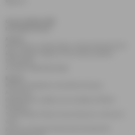
Rīgas VEF.
Grupu sadalījums BBL
Izaicinājuma kausā:
A grupa:
Alytus (Alytus), Sakalai (Viļņa), Techasas (Paņeveži), VEF
Rīga, Zemgale (Jelgava), Pirita (Tallina), Dolphins
(Norrkoping,
Zviedrija), Valga Welg (Valga).
B grupa:
Neptunas (Klaipēda), Aisciai/Atletas (Kauņa),
Arvi/Sudova
(Marijampole), Liepājas Lauvas (Liepāja), ASK/Buki
(Gulbene),
Triobet/Dalkia (Tallina), Kaunas (Kauņa) un «wild card» –
vieta,
par kuru savā starpā cīnīsies divas komandas: BK