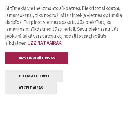
Šī tīmekļa vietne izmanto sīkdatnes. Piekrītot sīkdatņu
izmantošanai, tiks nodrošināta tīmekļa vietnes optimāla
darbība. Turpinot vietnes apskati, Jūs piekrītat, ka
izmantosim sīkdatnes Jūsu ierīcē. Savu piekrišanu Jūs
jebkurā laikā varat atsaukt, nodzēšot saglabātās
sīkdatnes.
UZZINĀT VAIRĀK
.
APSTIPRINĀT VISAS
PIELĀGOT IZVĒLI
ATCELT VISAS