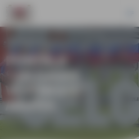
PORTĀLA
“JELGAVAS
VĒSTNESIS”
ARHĪVS