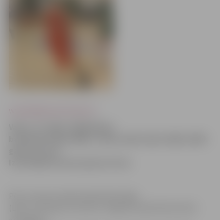
www.jelgavasvestnesis.lv
Vakar, 21. jūlijā, SEB Baltijas
basketbola līgas (BBL) valdes sēdē veikta 2008./2009.
gada sezonas
Izaicinājuma kausa grupu izloze.
Pēc uzvaras Latvijas basketbola līgas
(LBL) 2. divīzijas turnīrā arī Jelgavas basketbola klubs
«Zemgale»