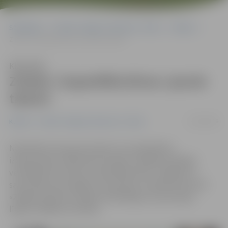
Sākumlapa
Portāla “Jelgavas Vēstnesis” arhīvs
Kultūra
Zināmi «SuperMikrofona» jaunie talanti
Klausīties
Zināmi «SuperMikrofona» jaunie
talanti
11/04/2016
Kultūra
Portāla “Jelgavas Vēstnesis” arhīvs
Noskaidroti tie jaunie talanti, kuri piedalīsies
izdevniecības «Mikrofona Ieraksti» 20 gadu jubilejai
veltītajā koncertšovā «SuperMikrofons» Jelgavā un
sacentīsies par iespēju 9. novembrī uzstāties koncertā
«20 gadi latviešu mūzikā» Arēnā Rīga un promocijas
līgumu 1000 eiro vērtībā.