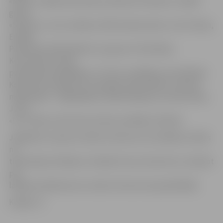
«Mītav», Madara Murņikova, Beatrise Heislere, vokālā
grupa
«Sonorus», Ieva Janiševa, Miks Galvanovskis, Una Tomiņa,
Emīlija
Pavlovska, Māris Mednis un grupa «On My Way».
Koncertšovu vadīs
populārais dziedātājs un TV šovu vadītājs Lauris Reiniks.
Koncertā uzstāsies arī Latvijā jau labi zināmi un atzīsti
mākslinieki – Olga Rajecka, Aija Andrejeva, Guntars Račs,
Justs,
«Līvi», Buks, kā arī koncertšova vadītājs L.Reiniks.
Jāpiebilst, ka jauno talantu konkursa uzvarētāju noteiks
ne
tikai žūrijas vērtējums. Atbalstīt savus favorītus un balsot
par
labāko priekšnesumu varēs arī koncerta apmeklētāji.
Kolāža: JV