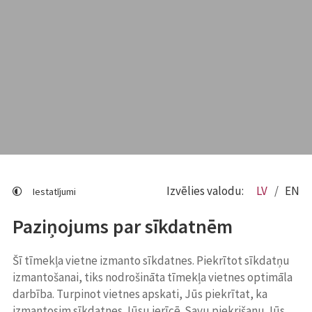
Izvēlies valodu:
LV
EN
Iestatījumi
Paziņojums par sīkdatnēm
Šī tīmekļa vietne izmanto sīkdatnes. Piekrītot sīkdatņu
izmantošanai, tiks nodrošināta tīmekļa vietnes optimāla
darbība. Turpinot vietnes apskati, Jūs piekrītat, ka
izmantosim sīkdatnes Jūsu ierīcē. Savu piekrišanu Jūs