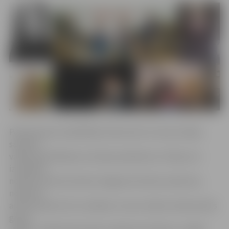
Pavisam jauno izpildītāju konkursam no visas Latvijas
saņemts
vairāk nekā 150 jauno mūziķu pieteikumu. Žūrija, tos
izvērtējot,
nolēma, ka koncertšovā Jelgavas kultūras namā, kas
notiks 29.
aprīlī pulksten 19, uzstāsies un savu talantu demonstrēs
grupa