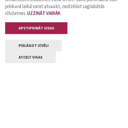
jebkurā laikā varat atsaukt, nodzēšot saglabātās
sīkdatnes.
UZZINĀT VAIRĀK
.
APSTIPRINĀT VISAS
PIELĀGOT IZVĒLI
ATCELT VISAS
Kontakti
Jelgavas valstpilsētas pašvaldība