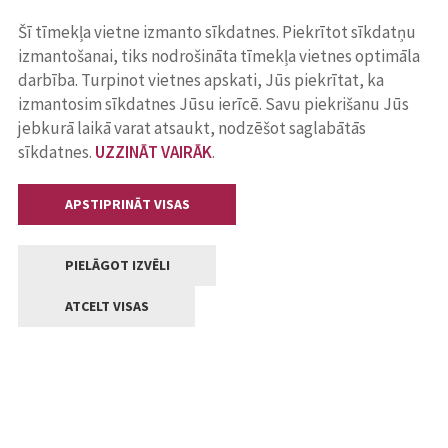
Šī tīmekļa vietne izmanto sīkdatnes. Piekrītot sīkdatņu
izmantošanai, tiks nodrošināta tīmekļa vietnes optimāla
darbība. Turpinot vietnes apskati, Jūs piekrītat, ka
izmantosim sīkdatnes Jūsu ierīcē. Savu piekrišanu Jūs
jebkurā laikā varat atsaukt, nodzēšot saglabātās
sīkdatnes.
UZZINĀT VAIRĀK
.
APSTIPRINĀT VISAS
PIELĀGOT IZVĒLI
ATCELT VISAS