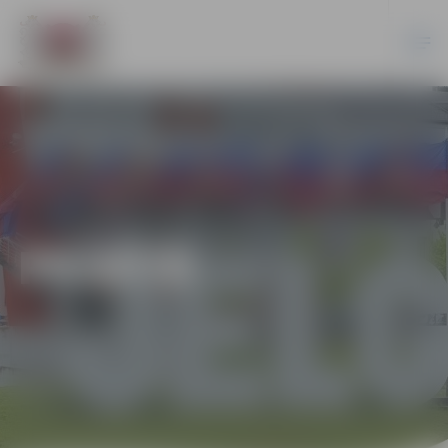
PILSĒTĀ