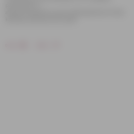
pierakstīties un
abonementa grāmatu saņemt nākamajā dienā vai rindas
kārtībā, ja interesenti būs vairāki.
Drukāt
Dalīties