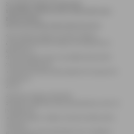
20. augustā Jelgavas Zinātniskās
bibliotēkas lasītavā notiks tradicionālā Jauno
grāmatu diena,
liecina informācija mājas lapā www.jzb.lv.
Katra mēneša trešajā ceturtdienā Jelgavas
Zinātniskā bibliotēka lasītājus aicina iepazīties ar
grāmatām un
citiem jaunieguvumiem, kas pēdējā mēneša laikā
saņemti abonementā
un lasītavā. Šomēnes šāda iespēja būs 20. augustā no
pulksten 11
līdz 18.
Kā informē Jelgavas Zinātniskā
bibliotēka, šajā dienā nedz jaunās grāmatas, nedz citi
jaunieguvumi
netiek izsniegti uz mājām, lai ikviens lasītājs varētu
iepazīties
ar visiem jaunumiem bibliotēkā. Taču ir iespējams