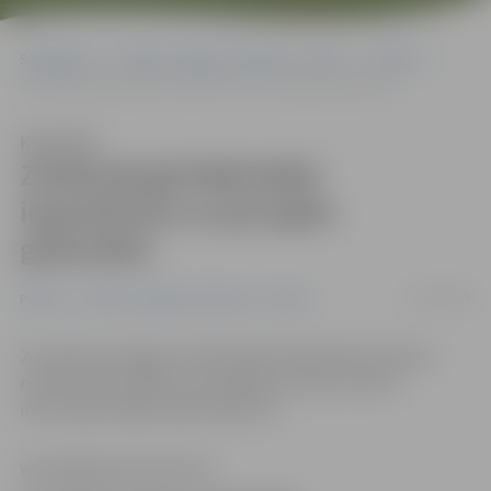
Sākumlapa
Portāla “Jelgavas Vēstnesis” arhīvs
Pilsētā
Zinātniskajā bibliotēkā iepazīstinās ar jaunajām grāmatām
Klausīties
Zinātniskajā bibliotēkā
iepazīstinās ar jaunajām
grāmatām
11/08/2009
Pilsētā
Portāla “Jelgavas Vēstnesis” arhīvs
20. augustā Jelgavas Zinātniskās bibliotēkas lasītavā
notiks tradicionālā Jauno grāmatu diena, liecina
informācija mājas lapā www.jzb.lv.
www.jelgavasvestnesis.lv