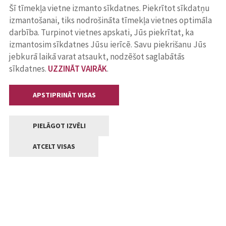
Šī tīmekļa vietne izmanto sīkdatnes. Piekrītot sīkdatņu
izmantošanai, tiks nodrošināta tīmekļa vietnes optimāla
darbība. Turpinot vietnes apskati, Jūs piekrītat, ka
izmantosim sīkdatnes Jūsu ierīcē. Savu piekrišanu Jūs
jebkurā laikā varat atsaukt, nodzēšot saglabātās
sīkdatnes.
UZZINĀT VAIRĀK
.
APSTIPRINĀT VISAS
PIELĀGOT IZVĒLI
ATCELT VISAS