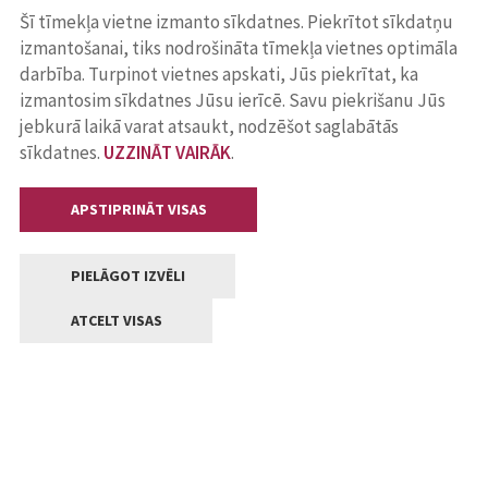
Šī tīmekļa vietne izmanto sīkdatnes. Piekrītot sīkdatņu
izmantošanai, tiks nodrošināta tīmekļa vietnes optimāla
darbība. Turpinot vietnes apskati, Jūs piekrītat, ka
izmantosim sīkdatnes Jūsu ierīcē. Savu piekrišanu Jūs
jebkurā laikā varat atsaukt, nodzēšot saglabātās
sīkdatnes.
UZZINĀT VAIRĀK
.
APSTIPRINĀT VISAS
PIELĀGOT IZVĒLI
ATCELT VISAS