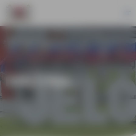
IZGLĪTĪBA