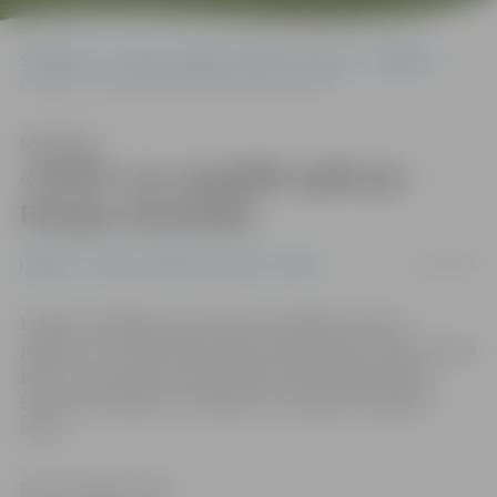
Sākumlapa
Portāla “Jelgavas Vēstnesis” arhīvs
Izglītība
«Zinītī» var uzspēlēt spēli par Eiropas Savienību
Klausīties
«Zinītī» var uzspēlēt spēli par
Eiropas Savienību
23/01/2009
Izglītība
Portāla “Jelgavas Vēstnesis” arhīvs
Lai gūtu zināšanas par Eiropas Savienības vēsturi,
politiku un citām lietām, bērnu bibliotēka «Zinītis» aicina
bērnus un jauniešus spēlēt spēli «40 minūtēs apkārt
Eiropas Savienībai», vienlaikus arī patīkami pavadot
laiku.
Ritma Gaidamoviča