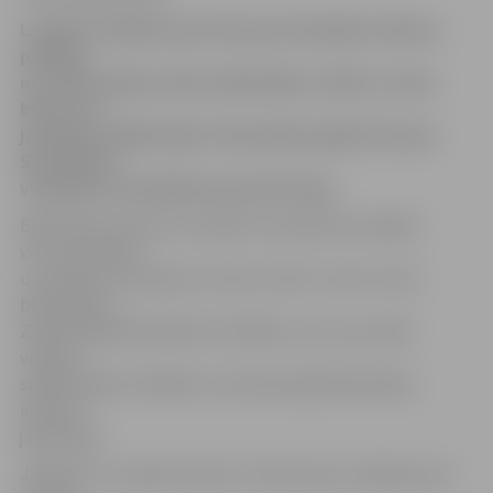
Lai gūtu zināšanas par Eiropas Savienības vēsturi,
politiku
un citām lietām, bērnu bibliotēka «Zinītis» aicina
bērnus un
jauniešus spēlēt spēli «40 minūtēs apkārt Eiropas
Savienībai»,
vienlaikus arī patīkami pavadot laiku.
Bibliotēka informē, ka spēlē var piedalīties dažāda
vecuma skolēni
un skolēnu komandas ne tikai «Zinītī», bet arī citās
bibliotēkās –
Zinātniskajā bibliotēkā vai filiālēs, taču, ja šo spēli
vēlaties
spēlēt kādā no filiālēm vai Zinātniskajā bibliotēkā,
iepriekš
jāpiesakās.
Jāpiebilst, ka spēle sniedz ne tikai jaunas zināšanas par