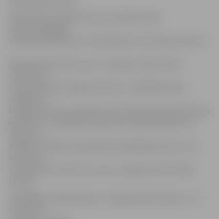
citas krāsas kauliņu.
Spēli sāk no Latvijas lauciņa, kustība notiek
pulksteņrādītāja
virzienā. Dalībnieks, kurš sāk spēli, met metamo kauliņu
–
jāpārvietojas tik lauciņus uz priekšu, kāds cipars ir
uzmests uz
metamā kauliņa. Spēles laukums ir dažādās krāsās,
nonākot uz
krāsaina lauciņa, ir jāatbild uz šīs krāsas atbilstošās tēmas
jautājumu. Ja atbilde ir pareiza, komanda paliek uz šī
lauciņa. Ja
atbilde ir nepareiza, jāpaliek iepriekšējā lauciņā. Uzvar
komanda,
kura pirmā ir veikusi visu ceļu un atgriezusies Latvijas
lauciņā.
Čaklākajiem dalībniekiem ir iespēja saņemt balvas – ES
suvenīrus,