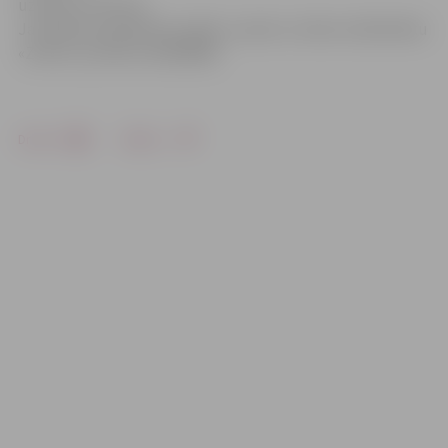
uzlīmes, krūzītes.
Ja vēlaties piedalīties spēlē, zvaniet uz bērnu bibliotēku
«Zinītis» pa tālruni 63029093.
Drukāt
Dalīties