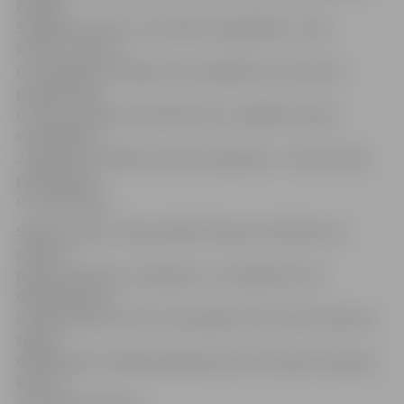
Eiropas
Savienības vēsturi un politiku, ģeogrāfiju un vidi,
kultūru, sportu
un slaveniem cilvēkiem, bet piedāvā arī interesanti
pavadīt laiku
un izjust nelielu adrenalīna devu, spēlējot kopā ar
vienaudžiem.
Jautājumi ir sadalīti pa vecuma grupām – sākumskolai,
pamatskolai
un vidusskolai.
Spēles mērķis ir apiet apkārt Eiropai, katrā pieturas
punktā
pareizi atbildot uz jautājumu. Var spēlēt jau divi
dalībnieki, bet
interesantāk ir darīt to komandās ar diviem līdz pieciem
spēles
dalībniekiem. Spēlē piedalās divas līdz sešas komandas,
katra ar