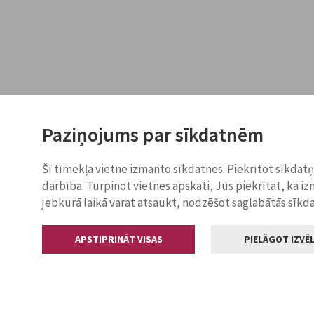
Paziņojums par sīkdatnēm
Šī tīmekļa vietne izmanto sīkdatnes. Piekrītot sīkdat
darbība. Turpinot vietnes apskati, Jūs piekrītat, ka i
jebkurā laikā varat atsaukt, nodzēšot saglabātās sīkd
APSTIPRINĀT VISAS
PIELĀGOT IZVĒL