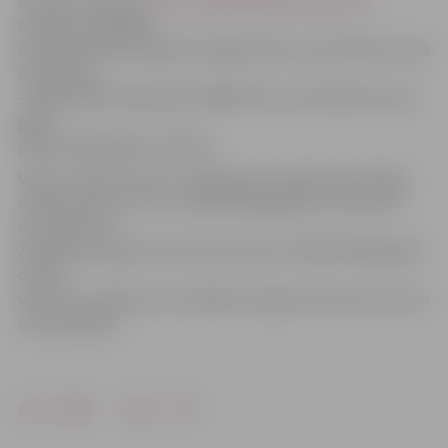
A.Zellis portālam
http://www.jelgavasvestnesis.lv/
norāda, ka pēdējās
diennakts laikā Jelgavā nozagtas divas automašīnas. Loka
maģistrālē
– gaiši pelēka 2001. gada «BMW 530», bet Satiksmes ielā –
gaiši
pelēka 2002. gada «Audi A6».
Vakar, atlaužot durvis, zagļi iekļuvuši elektromontāžas
uzņēmumam «A.C./D.C.» piederošā garāžā un aiznesuši
instrumentus.
Zaudējuma apmēri vēl tiks precizēti. Vēl kāds 1986. gadā
dzimis
vīrietis no veikala «IKI» Dobeles šosejā iznesa preci, par to
nesamaksājot.
Drukāt
Dalīties