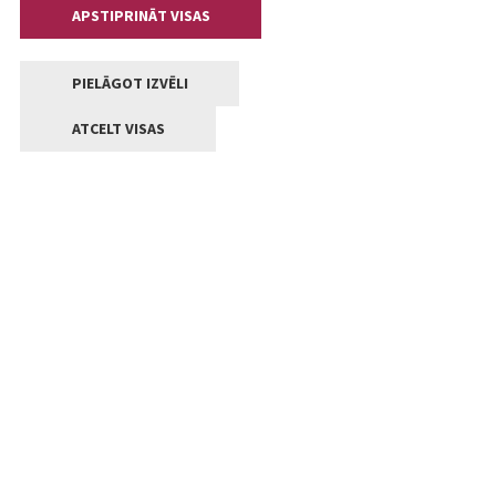
APSTIPRINĀT VISAS
PIELĀGOT IZVĒLI
ATCELT VISAS
Kontakti
Jelgavas valstpilsētas pašvaldība
Lielā iela 11, Jelgava, LV-3001
+371 63005522
pasts@jelgava.lv