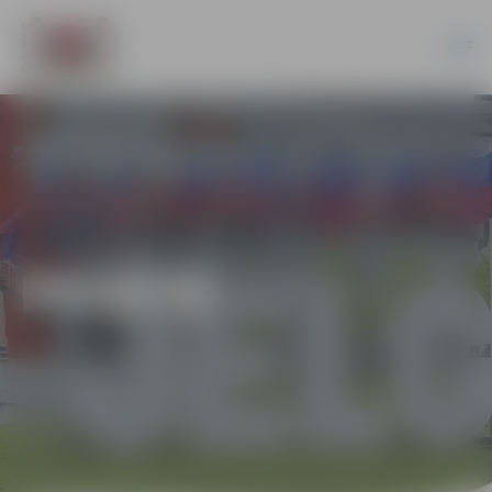
PILSĒTĀ