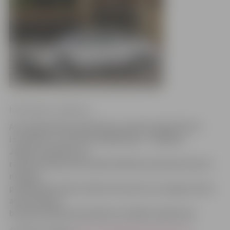
Ilze Knusle-Jankevica
Aizvadītajā diennaktī Valsts policijā reģistrēti 14
izsaukumi, no kuriem lielākā daļa – zādzības.
Jelgavas pilsētas un
rajona policijas pārvaldes Kārtības policijas biroja 2.
nodaļas
priekšnieks Andris Zellis informē, ka nozagtas divas
automašīnas,
bet garnadži paviesojušies arī kādā uzņēmumā.