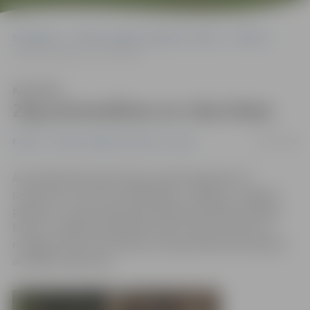
Sākumlapa
Portāla “Jelgavas Vēstnesis” arhīvs
Pilsētā
Zog automašīnas un citas lietas
Klausīties
Zog automašīnas un citas lietas
29/07/2009
Pilsētā
Portāla “Jelgavas Vēstnesis” arhīvs
Aizvadītajā diennaktī Valsts policijā reģistrēti 14
izsaukumi, no kuriem lielākā daļa – zādzības. Jelgavas
pilsētas un rajona policijas pārvaldes Kārtības policijas
biroja 2. nodaļas priekšnieks Andris Zellis informē, ka
nozagtas divas automašīnas, bet garnadži paviesojušies
arī kādā uzņēmumā.