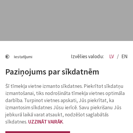
Izvēlies valodu:
LV
EN
Iestatījumi
Paziņojums par sīkdatnēm
Šī tīmekļa vietne izmanto sīkdatnes. Piekrītot sīkdatņu
izmantošanai, tiks nodrošināta tīmekļa vietnes optimāla
darbība. Turpinot vietnes apskati, Jūs piekrītat, ka
izmantosim sīkdatnes Jūsu ierīcē. Savu piekrišanu Jūs
jebkurā laikā varat atsaukt, nodzēšot saglabātās
sīkdatnes.
UZZINĀT VAIRĀK
.