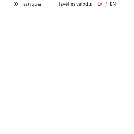
Izvēlies valodu:
LV
EN
Iestatījumi
Lapas karte
Viegli lasīt
Sociālo mediju lietošana
Sīkdatņu izmantošana
Piekļūstamības paziņojums