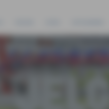
TA
PAŠVALDĪBA
IESTĀDES
KAPITĀLSABIEDRĪBAS