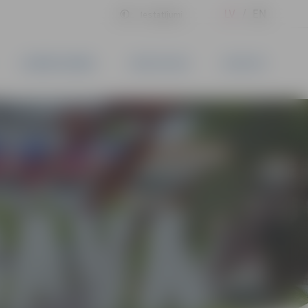
LV
EN
Iestatījumi
UZŅĒMĒJDARBĪBA
PAKALPOJUMI
KONTAKTI