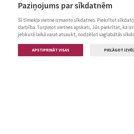
Paziņojums par sīkdatnēm
Šī tīmekļa vietne izmanto sīkdatnes. Piekrītot sīkdat
darbība. Turpinot vietnes apskati, Jūs piekrītat, ka i
jebkurā laikā varat atsaukt, nodzēšot saglabātās sīkd
APSTIPRINĀT VISAS
PIELĀGOT IZVĒL
Kontakti
Jelgavas valstp
Lielā iela 11
+371 630055
pasts@jelga