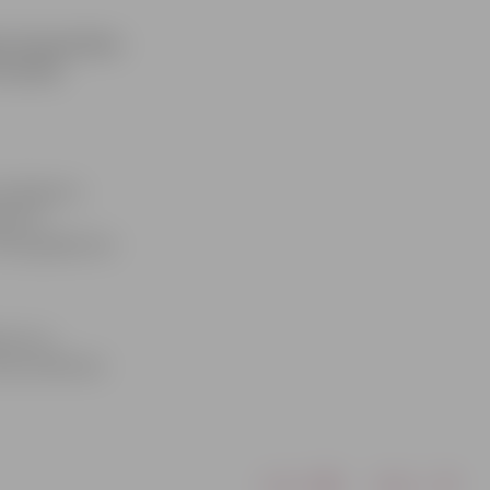
a tirdzniecības
iņa bija
 iesniegumu
drotos
 Abos gadījumos
kumi un
Ceļu satiksmes
Drukāt
Dalīties