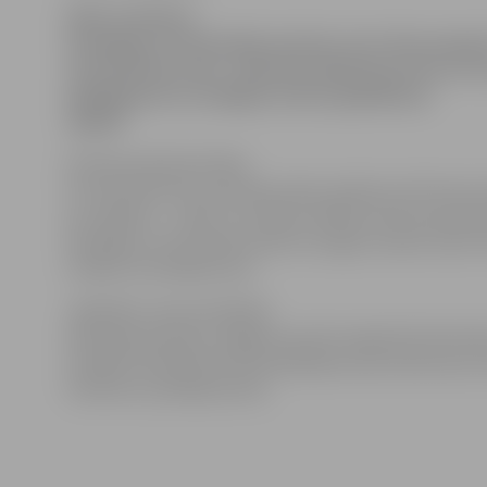
Vakar policijā ar
iesniegumu vērsās kāda sieviete, kura tika apzagt
centrā Driksas ielā – kāds bija iekārojis preces, ko v
iegādājusies un ieslēgusi mantu glabāšanas
skapītī.
Policijas pārstāve Diāna
Purviņa informē, ka policija vakar saņēmusi vēl vienu
par zādzību – naktī uz otrdienu Mātera ielā nenoskai
apstākļos no dzīvokļa koridora nozagts naudas maks.
uzsākts kriminālprocess.
Jāpiebilst, aka aizvadītajā
diennaktī policijas Jelgavas iecirknī reģistrēti 29 noti
sastādīti 30 administratīvā pārkāpuma protokoli par 
noteikumu pārkāpumiem.