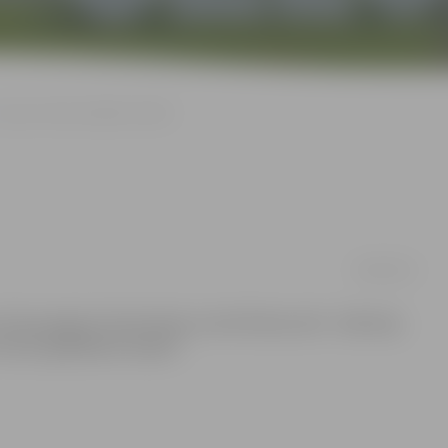
Zog no mantu skapīša veikalā
06/06/2012
tika apzagta tirdzniecības centrā Driksas ielā – kāds bija
i mantu glabāšanas skapītī.