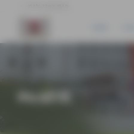
25.7 °C, 2.3 m/s, 65.1 %
JAUNUMI
PILSĒ
PILSĒTĀ