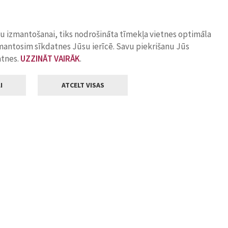
ņu izmantošanai, tiks nodrošināta tīmekļa vietnes optimāla
zmantosim sīkdatnes Jūsu ierīcē. Savu piekrišanu Jūs
atnes.
UZZINĀT VAIRĀK
.
I
ATCELT VISAS
Klientu apkalpošana
ilsētas pašvaldība
Darba laiks
, Jelgava, LV-3001
Pirmdienās
8.00 - 18.00
Otrdienās
8.00 - 17.00
22
Trešdienās
8.00 - 17.00
va.lv