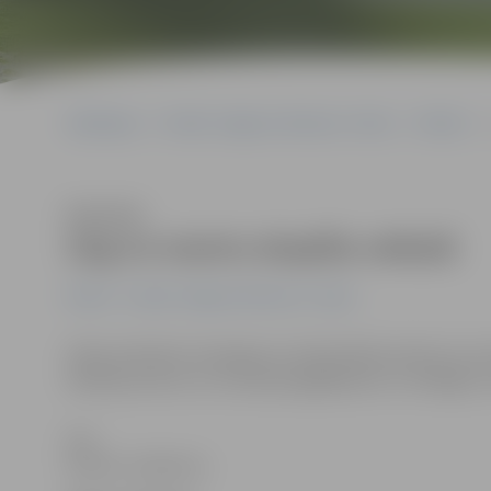
Sākumlapa
Portāla “Jelgavas Vēstnesis” arhīvs
Pilsētā
Klausīties
Zog no mantu skapīša veikalā
Pilsētā
Portāla “Jelgavas Vēstnesis” arhīvs
Vakar policijā ar iesniegumu vērsās kāda sieviete, kura 
iekārojis preces, ko viņa bija iegādājusies un ieslēgus
Ilze
Knusle-Jankevica