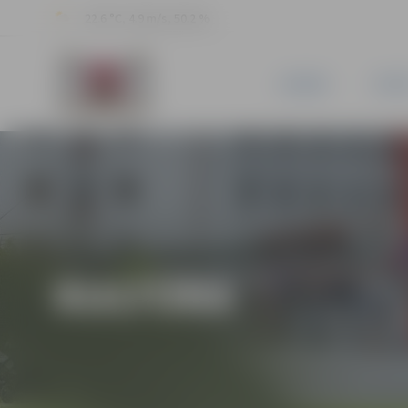
22.6 °C, 4.9 m/s, 50.2 %
JAUNUMI
PILSĒ
KULTŪRA