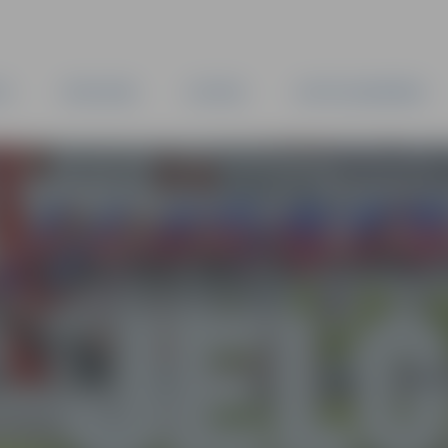
TA
PAŠVALDĪBA
IESTĀDES
KAPITĀLSABIEDRĪBAS