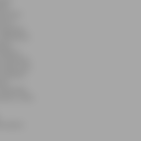
lība
ē aicināts
šies ar
vaļasprieku.
 dalībniekiem
īgi ar
spēja arī
n pieteikties
 vairāku veidu
es palīdzību
miņa
individuālas
matos», stāsta
vai rakstot