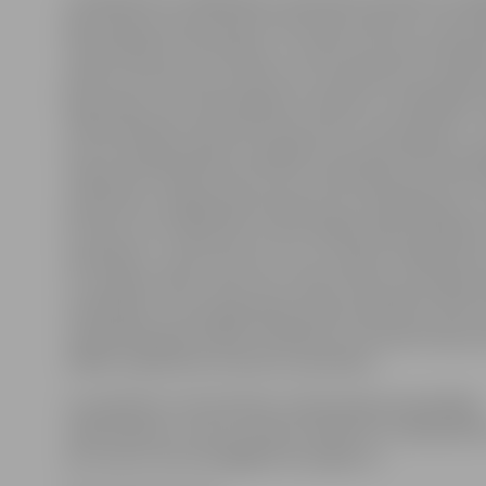
gleznošanas meistarklasi 8. februārī pulksten 17.30. Da
meistarklasē ir bezmaksas, un sekot procesam klātien
jebkurš interesents, īpaši tie, kuri iepriekš nav saskāru
gleznošanu, bet vēlas apgūt šo radošo un relaksējošo 
«Meistarklasē interesenti varēs vērot, kā top glezna –
būs arī iespēja pašiem iemēģināt roku gleznošanā, kop
mākslinieci veidot katram savu nelielu glezniņu. Būs ie
iepazīties ar dažādo gleznošanas kursu piedāvājumu u
kursiem, kuri sāksies jau martā. ZRKAC plāno piedāvāt
apmācības – gan īsos kursus, kuru laikā ar māksliniec
uz audekla varēs uzlikt savu izloloto ideju, gan ilgter
nodarbības, kurās apgūt gleznošanas pamatus, kā arī 
nodarbības gleznošanā, zīmēšanas un kompozīcijas pa
ZRKAC sabiedrisko attiecību speciāliste.
Lai piedalītos meistarklasē, nepieciešama iepriekšēja
reģistrēšanās, zvanot pa tālruni 29222737 vai 63012159 
pa e-pastu astra.vanaga@zrkac.jelgava.lv.