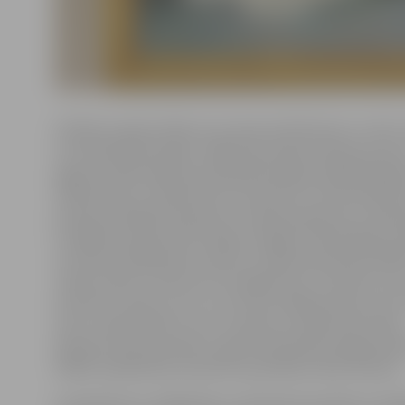
A.Gibeta ir gleznotāja, kura nesen pārcēlusies uz dzīvi
no Sanktpēterburgas. Māksliniece gleznošanas prasmi
apguvusi Iļjas Repina Sanktpēterburgas akadēmiskajā
tēlniecības un arhitektūras institūtā un meistarklasēs
profesora Mihaila Devjatova. A.Gibetas gleznas ir eksp
izstādēs Krievijā, Ķīnā, Vācijā, Grieķijā, Lielbritānijā, 
un šobrīd mākslinieces darbu izstāde apskatāma ZRKA
«Alisas vēlme ir kļūt par īstu jelgavnieci un iepazīt sa
dzimteni Latviju, kuru nu arī viņa izvēlējusies par savu
vietu. Iepazīstināt ar sevi un kļūt par savējo Alisa vēlas
daloties savās prasmēs un gleznotpriekā ar jelgavniek
ZRKAC sabiedrisko attiecību speciāliste Alise Gubene.
Lai iepazītos ar mākslinieci, interesenti aicināti uz A.G