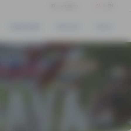
LV
EN
Iestatījumi
UZŅĒMĒJDARBĪBA
PAKALPOJUMI
KONTAKTI