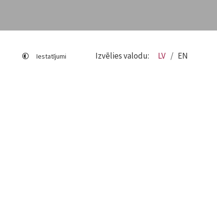
Izvēlies valodu:
LV
EN
Iestatījumi
Lapas karte