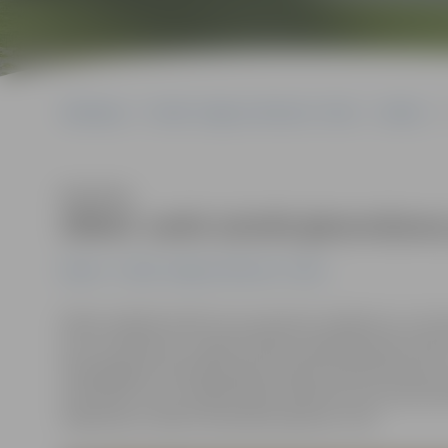
Sākumlapa
Portāla “Jelgavas Vēstnesis” arhīvs
Kultūra
Klausīties
ZRKAC varēs izzināt gleznošana
Kultūra
Portāla “Jelgavas Vēstnesis” arhīvs
Vēlme mākslā izteikt savu pasaules redzējumu un emoci
attur priekšstats, ka gleznošanai vajadzīgs īpašs talan
tikai jāapgūst konkrētas gleznošanas pamatiemaņas, 
attīstības centra (ZRKAC) gleznošanas kursos pie profe
mākslinieci notiks 8. februārī pulksten 17.30.