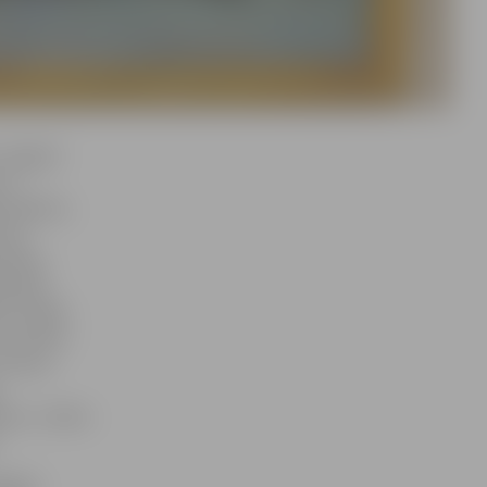
 Jelgavā
 ir
 mākslas,
 pie
onētas
Holandē,
C telpās.
va vectēva
 dzīves
,
iem,» stāsta
ibetas