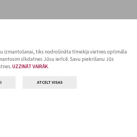
ņu izmantošanai, tiks nodrošināta tīmekļa vietnes optimāla
zmantosim sīkdatnes Jūsu ierīcē. Savu piekrišanu Jūs
atnes.
UZZINĀT VAIRĀK
.
I
ATCELT VISAS
Klientu apkalpošana