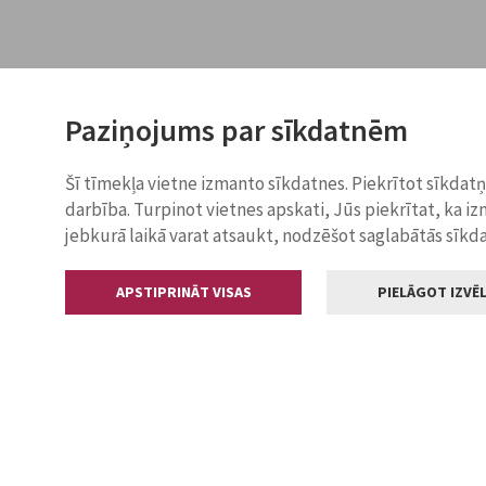
Paziņojums par sīkdatnēm
Šī tīmekļa vietne izmanto sīkdatnes. Piekrītot sīkdat
darbība. Turpinot vietnes apskati, Jūs piekrītat, ka i
jebkurā laikā varat atsaukt, nodzēšot saglabātās sīkd
APSTIPRINĀT VISAS
PIELĀGOT IZVĒL
Kontakti