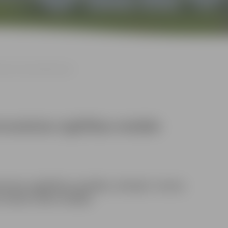
aļa” aicina darbā kasieri
msskolas izglītības iestāde
kolas izglītības iestāde „Rotaļa” aicina
 slodzi
(20h) nedēļā.