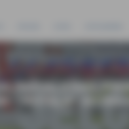
TA
PAŠVALDĪBA
IESTĀDES
KAPITĀLSABIEDRĪBAS
AS PAŠVALDĪBAS PI
DE “ROTAĻA” AICINA