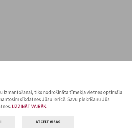
ņu izmantošanai, tiks nodrošināta tīmekļa vietnes optimāla
zmantosim sīkdatnes Jūsu ierīcē. Savu piekrišanu Jūs
atnes.
UZZINĀT VAIRĀK
.
I
ATCELT VISAS