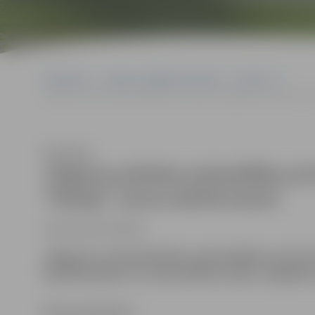
Sākumlapa
Jelgavas izglītības pārvalde
Vakances
Jelgavas pilsētas pašvaldības pirmsskolas izglītības iestāde “Rot
Klausīties
Jelgavas pilsētas pašvaldības pir
“Rotaļa” aicina darbā kasieri
(amata kods 431102)
Jelgavas valstspilsētas pašvaldības pirmss
darbā
kasieri
uz nenoteiktu laiku,
nepilnu
Darba pienākumi: