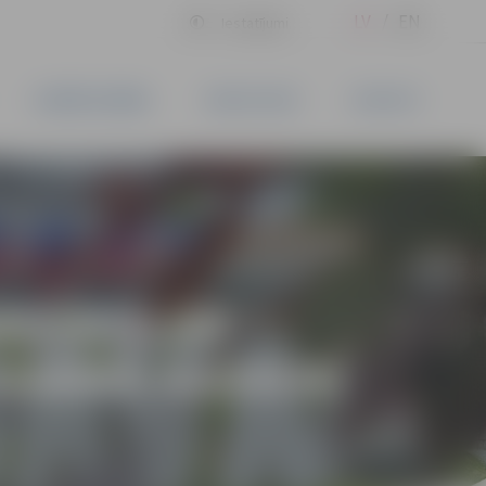
LV
EN
Iestatījumi
UZŅĒMĒJDARBĪBA
PAKALPOJUMI
KONTAKTI
RMSSKOLAS
 DARBĀ KASIERI