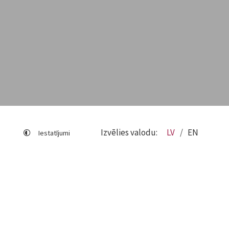
Izvēlies valodu:
LV
EN
Iestatījumi