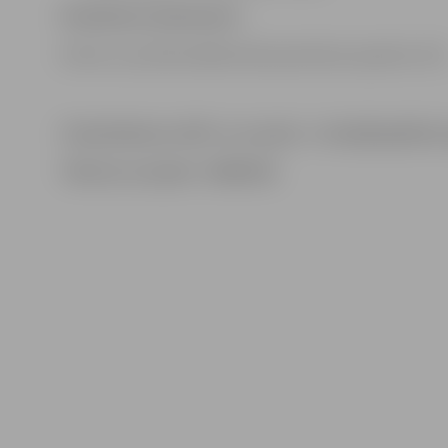
Pieteikuma dokumenti:
Dzīves un profesionālās darba pieredzes apraksts (CV)
CV pieteikumu sūtīt uz e-pastu :
rotala@izglitiba.
Tālrunis uzziņām : 63083102