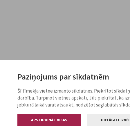
Paziņojums par sīkdatnēm
Šī tīmekļa vietne izmanto sīkdatnes. Piekrītot sīkdat
darbība. Turpinot vietnes apskati, Jūs piekrītat, ka i
jebkurā laikā varat atsaukt, nodzēšot saglabātās sīkd
APSTIPRINĀT VISAS
PIELĀGOT IZVĒL