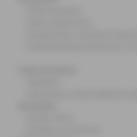
Strādāt ar kases aparātu;
Strādāt ar kopēšanas tehniku;
Veikt grāmatvedības – kases grāmatas, atskaišu ap
Koordinēt apmeklētāju pieņemšanas laikus un rin
Prasības pretendentiem:
vidējā izglītība;
valodas zināšanas, ne zemāk, kā vidējā līmeņa 1.p
Mēs piedāvājam:
Darba alga – 350 euro;
Darba līgums uz nenoteiktu laiku.