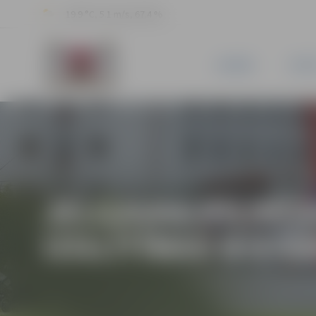
19.9 °C, 5.1 m/s, 67.4 %
JAUNUMI
PILSĒ
JELGAVAS PILSĒT
IZGLĪTĪBAS IESTĀ