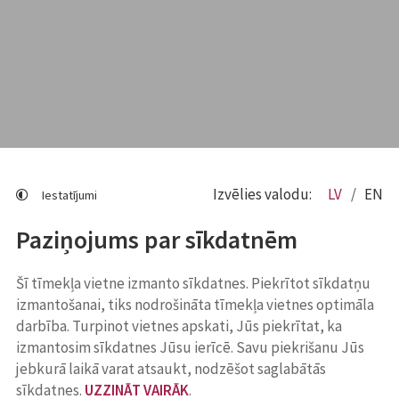
Izvēlies valodu:
LV
EN
Iestatījumi
Paziņojums par sīkdatnēm
Šī tīmekļa vietne izmanto sīkdatnes. Piekrītot sīkdatņu
izmantošanai, tiks nodrošināta tīmekļa vietnes optimāla
darbība. Turpinot vietnes apskati, Jūs piekrītat, ka
izmantosim sīkdatnes Jūsu ierīcē. Savu piekrišanu Jūs
jebkurā laikā varat atsaukt, nodzēšot saglabātās
sīkdatnes.
UZZINĀT VAIRĀK
.