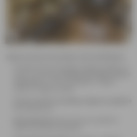
Jelgavas tūrisma informācijas centra piedāvājums
:
aktuālās tūrisma informācijas sniegšana vietējiem un
ārvalstu tūristiem gan
klātienē, gan elektroniski un
telefoniski
par tūrisma piedāvājumu Jelgavas
pilsētā un Jelgavas novadā;
tūrisma maršrutu izstrāde pa Jelgavu un apkārtni
pēc pieprasījuma;
gidu pakalpojumi
(ekskursijas tornī, pilsētā un
apkārtnē, iepriekš vienojoties);