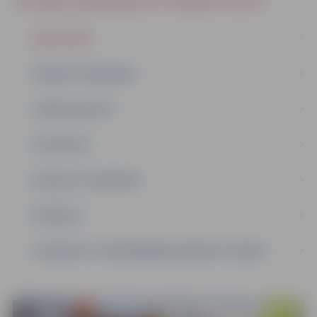
JELGAVAS REĢIONĀLAIS TŪRISMA CENTRS
PAR IESTĀDI
PLĀNOTIE PASĀKUMI
JAUNIE OBJEKTI
STATISTIKA
PROJEKTI, KONKURSI
KONTAKTI
JELGAVAS SV. TRĪSVIENĪBAS BAZNĪCAS TORNIS