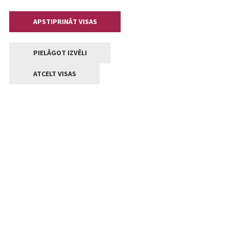
APSTIPRINĀT VISAS
PIELĀGOT IZVĒLI
ATCELT VISAS
Kontakti
Jelgavas valstpilsētas pašvaldība
Lielā iela 11, Jelgava, LV-3001
+371 63005522