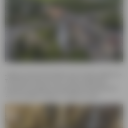
Jelgavas tūrisma informācijas centrs atrodas Jelgavas Sv.
Trīsvienības baznīcas torņa 1. stāvā un tajā ikviens
interesents var iegūt sev nepieciešamo informāciju par
tūrisma iespējām Jelgavā un Jelgavas novadā.