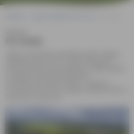
Sākumlapa
Jelgavas reģionālais tūrisma centrs
Par iestādi
Klausīties
Par iestādi
Jelgavas valstspilsētas pašvaldības iestāde “Jelgavas
reģionālais tūrisma centrs” izveidots 2010. gadā un
popularizē plašo tūrisma piedāvājumu Jelgavas pilsētā
un Jelgavas novadā, kā arī apsaimnieko
kultūrvēsturiskus objektus pilsētā – Jelgavas Sv.
Trīsvienības baznīcas torni, Jelgavas Vecpilsētas māju un
Dzīvesziņas un arodu sētu.