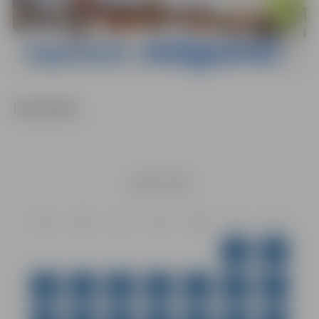
Kalendārs
Augusts
2026
Pr
Ot
Tr
Ct
Pk
Ss
Sv
1
2
3
4
5
6
7
8
9