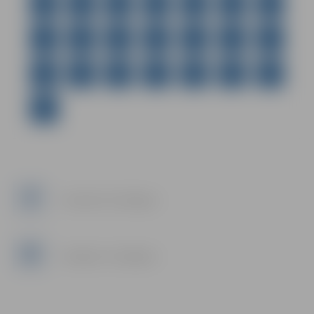
10
11
12
13
14
15
16
17
18
19
20
21
22
23
24
25
26
27
28
29
30
31
Facebook: VisitJelgava
Instagram: visit.jelgava