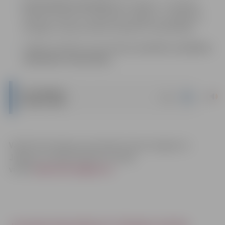
informatīvie materiāli
(bez maksas) – brošūras,
bukleti, kartes un ceļveži par Jelgavu un apkārtni,
Zemgali, Latviju latviešu valodā un svešvalodās;
Jelgavas pilsētas prezentācijas
suvenīru ar pilsētas
simboliku tirdzniecība
;
JRTC MAKSAS
|
docx
PAKALPOJUMI
Vairāk informācijas par aktuālo tūrismā Jelgavā un
Jelgavas novadā atradīsiet tīmekļa
vietnē
www.visit.jelgava.lv
.