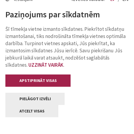
Paziņojums par sīkdatnēm
Šī tīmekļa vietne izmanto sīkdatnes. Piekrītot sīkdatņu
izmantošanai, tiks nodrošināta tīmekļa vietnes optimāla
darbība. Turpinot vietnes apskati, Jūs piekrītat, ka
izmantosim sīkdatnes Jūsu ierīcē. Savu piekrišanu Jūs
jebkurā laikā varat atsaukt, nodzēšot saglabātās
sīkdatnes.
UZZINĀT VAIRĀK
.
APSTIPRINĀT VISAS
PIELĀGOT IZVĒLI
ATCELT VISAS