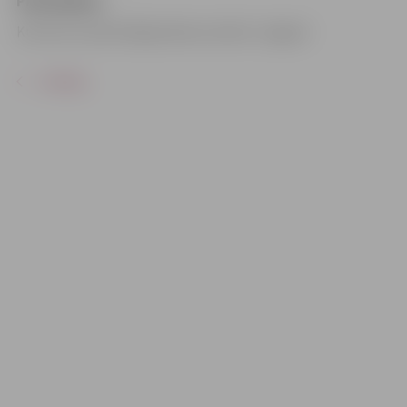
Pirkt biļetes
Kultūras namā Krišjāņa Barona ielā 6, Jelgavā
ATPAKAĻ