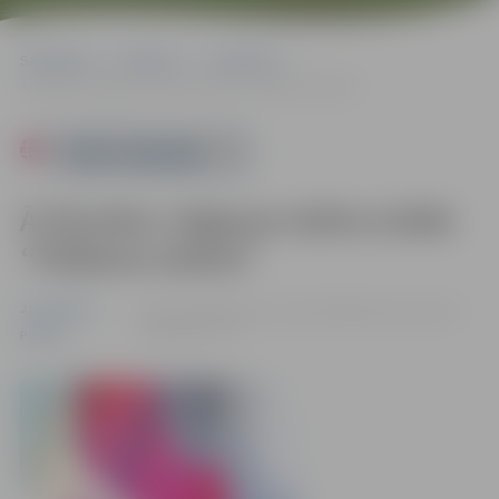
Sākumlapa
Pasākumi
Jauniešiem
Ā.Alunāna Jelgavas teātra izrāde “Pidžama sešiem”
Powered by
Ā.Alunāna Jelgavas teātra izrāde
“Pidžama sešiem”
Jauniešiem
05.01. 19:00 | Kultūras namā Krišjāņa Barona ielā 6,
Jelgavā |
€5 - €7
Pilsēta