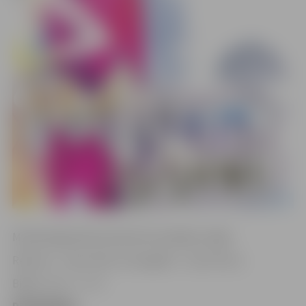
Mūsdienīga Marka Kamoleti komēdija 2 daļās.
Režisore – Dace Vilne. Scenogrāfs – Ivars Pirvics.
Biļešu cena – 5–7 €