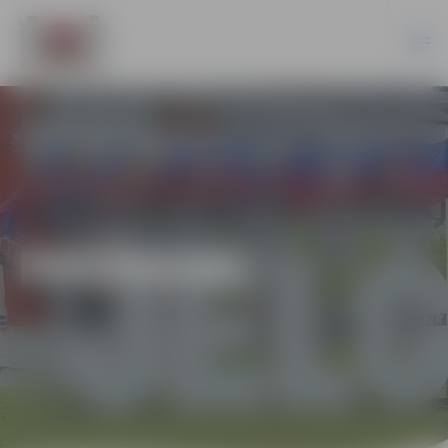
PASĀKUMI