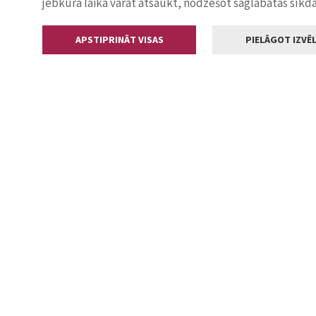
jebkurā laikā varat atsaukt, nodzēšot saglabātās sīkd
APSTIPRINĀT VISAS
PIELĀGOT IZVĒL
Kontakti
Jelgavas valstp
Lielā iela 11
+371 630055
pasts@jelga