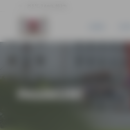
25.5 °C, 3.4 m/s, 60.2 %
JAUNUMI
PILSĒ
PASĀKUMI