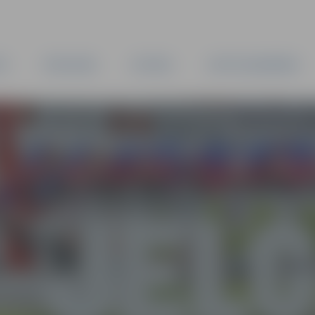
TA
PAŠVALDĪBA
IESTĀDES
KAPITĀLSABIEDRĪBAS