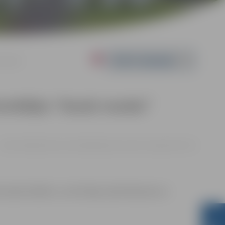
mizrādi
Powered by
 komēdijas “Daudz naudas”
24.02. 16:00 | Kultūras namā Krišjāņa Barona ielā 6, Jelgavā |
€8 - €10
Grunde-Zeiferts, Juris Puiķis, Gatis Vāczems un