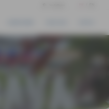
LV
EN
Iestatījumi
UZŅĒMĒJDARBĪBA
PAKALPOJUMI
KONTAKTI