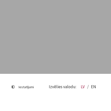
Izvēlies valodu:
LV
EN
Iestatījumi