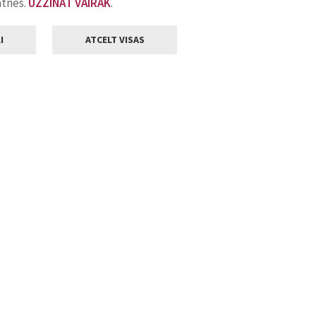
atnes.
UZZINĀT VAIRĀK
.
I
ATCELT VISAS
Klientu apkalpošana
ilsētas pašvaldība
Darba laiks
, Jelgava, LV-3001
Pirmdienās
8.00 - 18.00
Otrdienās
8.00 - 17.00
22
Trešdienās
8.00 - 17.00
va.lv
Ceturtdienās
8.00 - 17.00
Piektdienās
8.00 - 14.30