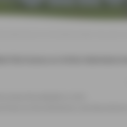
tris piedāvā Vila Evansa un Artūra Valentaina komēdijas “Daudz naudas” pir
āvā Vila Evansa un Artūra Valentaina
m nesmejas. Mēs pamēģinājām (nu, slikti!).
Vītoliņa, Ilva Zvilna, Kārlis Bolmanis, Jānis Dūrējs, Manfreds 