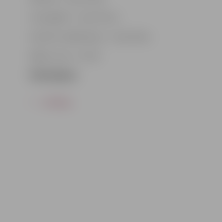
Scenogrāfs – Ivars Pirvics.
Kostīmu māksliniece – Iveta Vilne.
Biļešu cena – 8–10 €
Pirkt biļetes
ATPAKAĻ