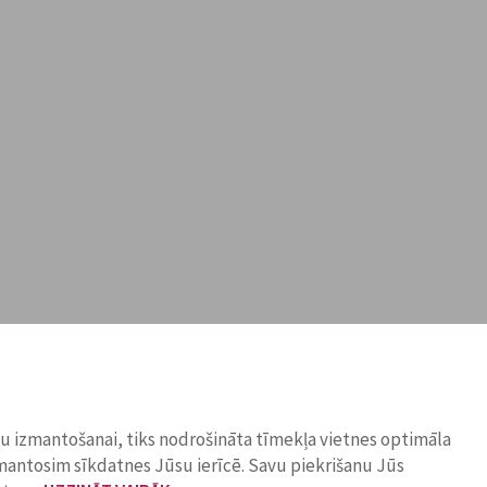
ņu izmantošanai, tiks nodrošināta tīmekļa vietnes optimāla
zmantosim sīkdatnes Jūsu ierīcē. Savu piekrišanu Jūs