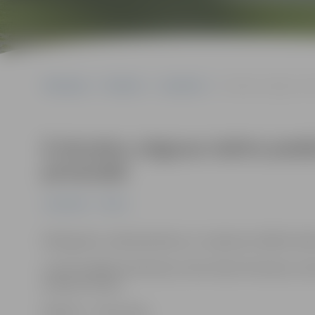
Sākumlapa
Pasākumi
Jauniešiem
Ā.Alunāna Jelgavas teā
Ā.Alunāna Jelgavas teātris pied
pirmizrādi
Jauniešiem
Pilsēta
Nekā gudra, nekā pamācoša, un vispār par tādām lietā
Lomās: Natālija Samohvala, Indra Soika-Dreimane, Zane 
Andrejs Vītoliņš.
Režisore – Dace Vilne.