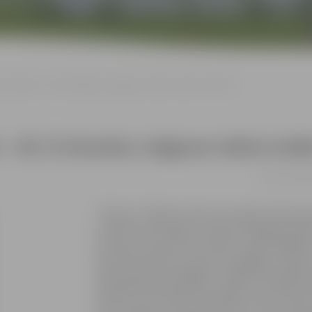
s teātrim – 65 | Ā.Alunāna Jelgavas teātra izrāde “Čūska”
– 65 | Ā.Alunāna Jelgavas teātra izrā
16.09. 19:00 
“Čūska” ir Mārtiņa Zīverta mazāk zināma luga,
Uzrakstīta 30. gados Latvijā, tā bēgļu gaitā
atmiņas no jauna restaurēta. Luga ir dažādu
absurda elementi, gan arī traģēdija, drāma. 
pašsuģestijas parādības. Tāpēc arī lugā tēli
saprast, kas notiek patiesībā un kas ir tikai