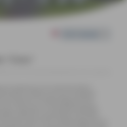
Powered by
de “Čūska”
| Kultūras nama Teātra kamerzālē Krišjāņa Barona ielā 6, Jelgavā |
€8
 ļoti neparasta, kurai ir interesants liktenis.
s nozaudēta un vēlāk, jau pēc kara, Zviedrijā pēc
 žanru sajaukums. Te ir gan komēdija, gan farss,
Autoru, lugu rakstot, ir interesējušas suģestijas,
 dažkārt vairāk dzīvo savās iedomās. Grūti brīžiem
 mūsu galvās. Sižeta centrā ir nāvējoši indīga čūska, ap