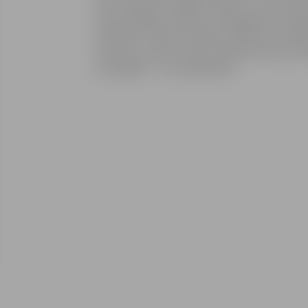
kuru vērpjas visi lugas notikumi. Tā izmaina
mēs ieraugām cilvēkus citādā gaismā, vairāk 
dzīvības un nāves robežas, brīžiem ir smieklī
Skutele, Liene Strauta, Andrejs Vītoliņš, Ilm
scenogrāfs – Ints Sedlenieks.