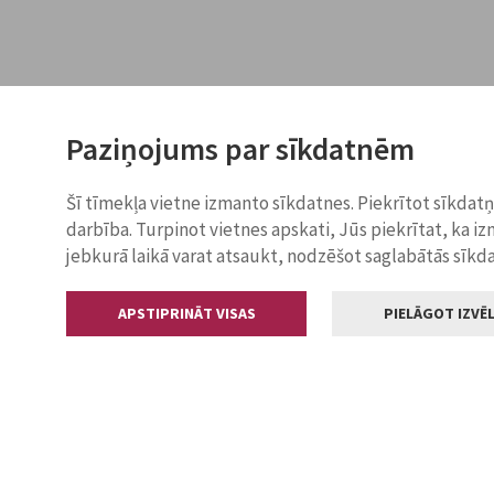
Paziņojums par sīkdatnēm
Šī tīmekļa vietne izmanto sīkdatnes. Piekrītot sīkdat
darbība. Turpinot vietnes apskati, Jūs piekrītat, ka i
jebkurā laikā varat atsaukt, nodzēšot saglabātās sīkd
APSTIPRINĀT VISAS
PIELĀGOT IZVĒL
Kontakti