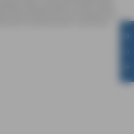
 lugas personāžus, to attiecības. Ekstremālā situācijā
atklājas to slēptā patiesā daba. Te brīžiem ir spēle uz
gi un brīžiem paliek ļoti bail. Lomās: Ilze Beķere, Elīna
ārs Dūrītis un Ansis Griķis. Režisors – Agris Krūmiņš,