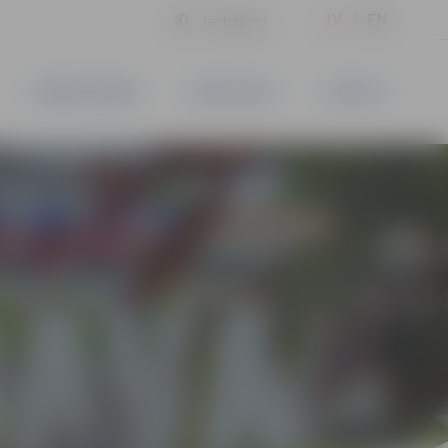
LV
EN
Iestatījumi
UZŅĒMĒJDARBĪBA
PAKALPOJUMI
KONTAKTI