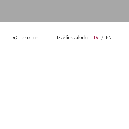
Izvēlies valodu:
LV
EN
Iestatījumi
Lapas karte