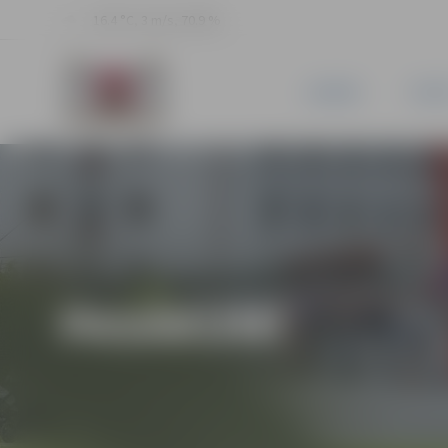
16.4 °C, 3 m/s, 70.9 %
JAUNUMI
PILSĒ
PASĀKUMI