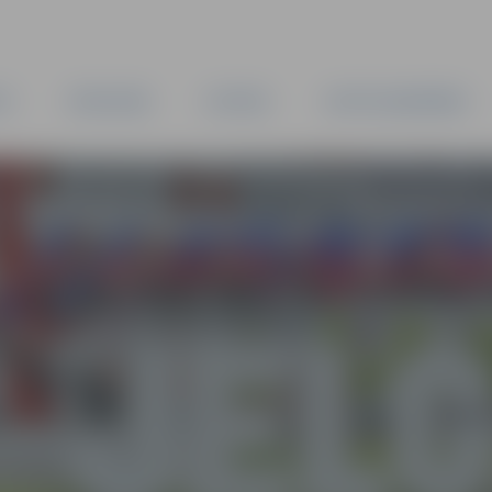
TA
PAŠVALDĪBA
IESTĀDES
KAPITĀLSABIEDRĪBAS