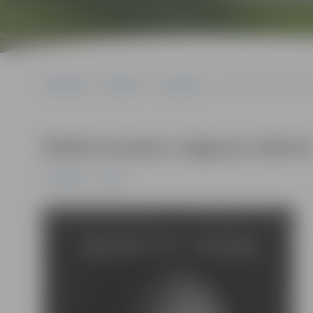
Sākumlapa
Pasākumi
Jauniešiem
Ādolfa Alunāna Jelgava
Ādolfa Alunāna Jelgavas teātrim 
Jauniešiem
Pilsēta