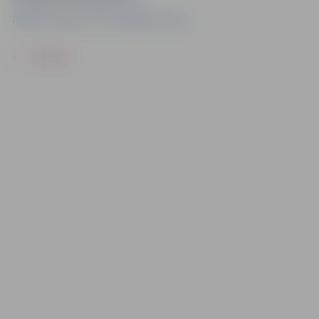
Ādolfa Alunāna memoriālajs muzejs
ATPAKAĻ