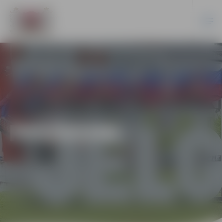
PASĀKUMI