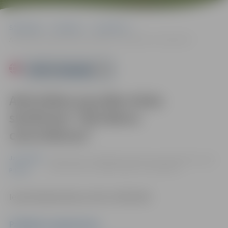
Sākumlapa
Pasākumi
Jauniešiem
Aktivitātes jaunāko klašu skolēniem “Brīvdienu ceturtdienas”
Powered by
Aktivitātes jaunāko klašu
skolēniem “Brīvdienu
ceturtdienas”
Jauniešiem
15.08. 13:00 - 15:00 | Ādolfa Alunāna memoriālajā muzejā
Filozofu ielā 3, Jelgavā |
Ieeja – bez maksas
Pilsēta
Iepriekš jāpiesakās pa tālruni 63021180.
Pasākuma organizators