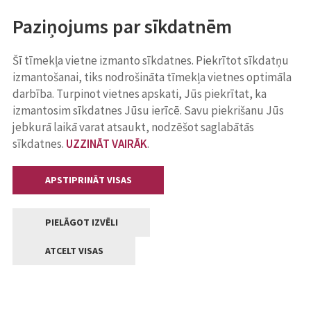
Paziņojums par sīkdatnēm
Šī tīmekļa vietne izmanto sīkdatnes. Piekrītot sīkdatņu
izmantošanai, tiks nodrošināta tīmekļa vietnes optimāla
darbība. Turpinot vietnes apskati, Jūs piekrītat, ka
izmantosim sīkdatnes Jūsu ierīcē. Savu piekrišanu Jūs
jebkurā laikā varat atsaukt, nodzēšot saglabātās
sīkdatnes.
UZZINĀT VAIRĀK
.
APSTIPRINĀT VISAS
PIELĀGOT IZVĒLI
ATCELT VISAS