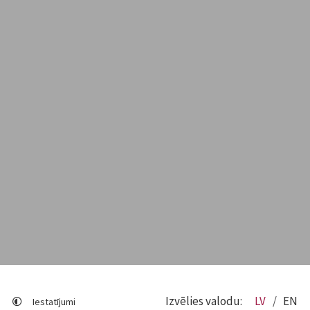
Izvēlies valodu:
LV
EN
Iestatījumi