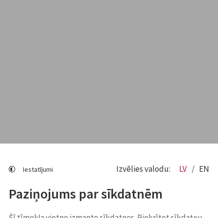
Izvēlies valodu:
LV
EN
Iestatījumi
Paziņojums par sīkdatnēm
Šī tīmekļa vietne izmanto sīkdatnes. Piekrītot sīkdatņu