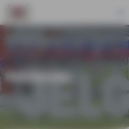
PASĀKUMI