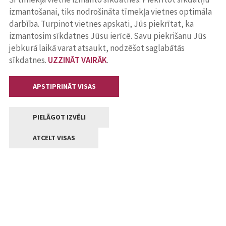
izmantošanai, tiks nodrošināta tīmekļa vietnes optimāla
darbība. Turpinot vietnes apskati, Jūs piekrītat, ka
izmantosim sīkdatnes Jūsu ierīcē. Savu piekrišanu Jūs
jebkurā laikā varat atsaukt, nodzēšot saglabātās
sīkdatnes.
UZZINĀT VAIRĀK
.
APSTIPRINĀT VISAS
PIELĀGOT IZVĒLI
ATCELT VISAS