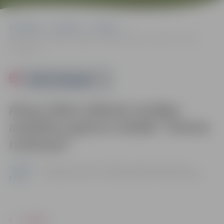
Sākumlapa
Pasākumi
Izstādes
Alisas Gibet mākslas studijas audzēkņu gleznu izstāde “Ziemas
noskaņas”
Powered by
Alisas Gibet mākslas studijas
audzēkņu gleznu izstāde “Ziemas
noskaņas”
Izstādes
no 02.12. līdz 31.01. | Zemgales reģiona Kompetenču
attīstības centra 1. stāva foajē, Svētes ielā 33, Jelgavā
Pilsēta
ATPAKAĻ