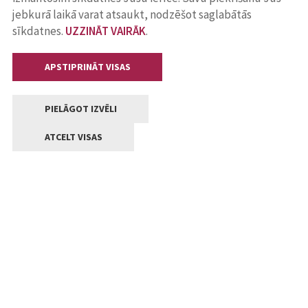
jebkurā laikā varat atsaukt, nodzēšot saglabātās
sīkdatnes.
UZZINĀT VAIRĀK
.
APSTIPRINĀT VISAS
PIELĀGOT IZVĒLI
ATCELT VISAS
Kontakti
Jelgavas valstpilsētas pašvaldība