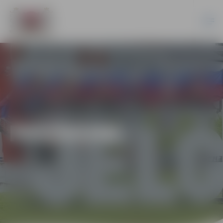
PASĀKUMI