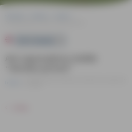
Sākumlapa
Pasākumi
Izstādes
Ata Luguza gleznu izstāde “Sieviešu portreti”
Powered by
Ata Luguza gleznu izstāde
“Sieviešu portreti”
no 23.05. līdz 29.06. | Pārlielupes bibliotēkā Loka maģistrālē
Izstādes
17, Jelgavā
ATPAKAĻ