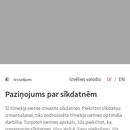
Izvēlies valodu:
LV
EN
Iestatījumi
Paziņojums par sīkdatnēm
Šī tīmekļa vietne izmanto sīkdatnes. Piekrītot sīkdatņu
izmantošanai, tiks nodrošināta tīmekļa vietnes optimāla
darbība. Turpinot vietnes apskati, Jūs piekrītat, ka
izmantosim sīkdatnes Jūsu ierīcē. Savu piekrišanu Jūs