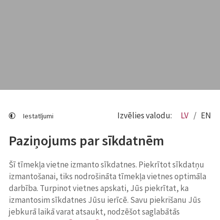
Izvēlies valodu:
LV
EN
Iestatījumi
Paziņojums par sīkdatnēm
Šī tīmekļa vietne izmanto sīkdatnes. Piekrītot sīkdatņu
izmantošanai, tiks nodrošināta tīmekļa vietnes optimāla
darbība. Turpinot vietnes apskati, Jūs piekrītat, ka
izmantosim sīkdatnes Jūsu ierīcē. Savu piekrišanu Jūs
jebkurā laikā varat atsaukt, nodzēšot saglabātās