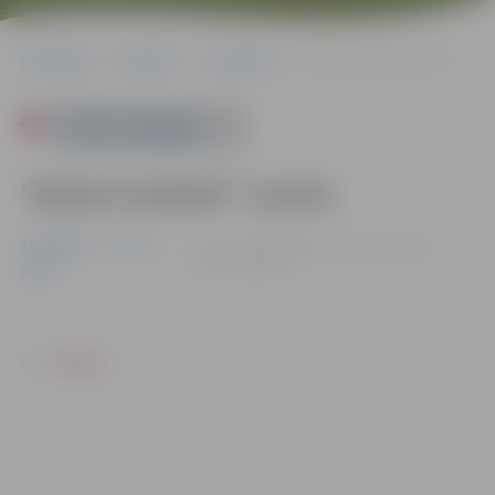
Sākumlapa
Pasākumi
Jauniešiem
“Basta Football” turnīrs
Powered by
“Basta Football” turnīrs
Jauniešiem
Pilsēta
11.07. 10:00 | Pārlielupes pamatskolas
sporta laukumā
Sports
ATPAKAĻ