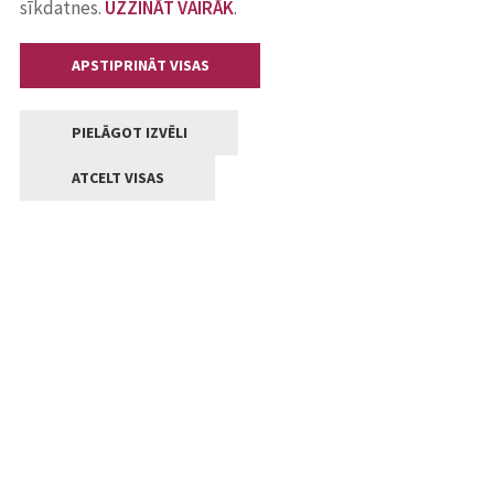
sīkdatnes.
UZZINĀT VAIRĀK
.
APSTIPRINĀT VISAS
PIELĀGOT IZVĒLI
ATCELT VISAS
Kontakti
Jelgavas valstpilsētas pašvaldība
Lielā iela 11, Jelgava, LV-3001