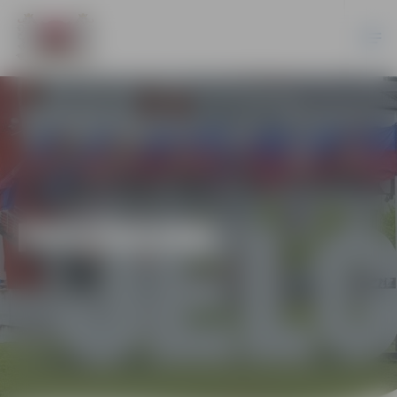
PASĀKUMI