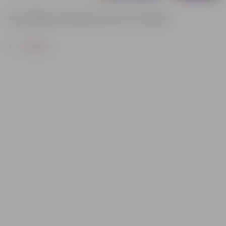
Iepriekšēja pieteikšanās pa tālruni 27336746
ATPAKAĻ