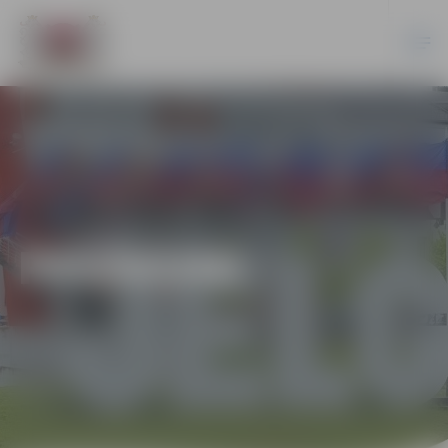
PASĀKUMI