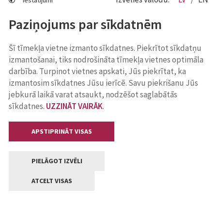
Iestatījumi
Paziņojums par sīkdatnēm
Šī tīmekļa vietne izmanto sīkdatnes. Piekrītot sīkdatņu
izmantošanai, tiks nodrošināta tīmekļa vietnes optimāla
darbība. Turpinot vietnes apskati, Jūs piekrītat, ka
izmantosim sīkdatnes Jūsu ierīcē. Savu piekrišanu Jūs
jebkurā laikā varat atsaukt, nodzēšot saglabātās
sīkdatnes.
UZZINĀT VAIRĀK
.
APSTIPRINĀT VISAS
PIELĀGOT IZVĒLI
ATCELT VISAS