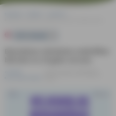
Sākumlapa
Pasākumi
Jauniešiem
Bezmaksas veloskolas nodarbības bērniem no 10 gadu vecuma
Powered by
Bezmaksas veloskolas nodarbības
bērniem no 10 gadu vecuma
no 07.07. līdz 10.07. 11:00 | Miezītes
Jauniešiem
biblioteka, Dobeles šoseja 100A |
Bez
Kursi/Semināri/Tikšanās
maksas