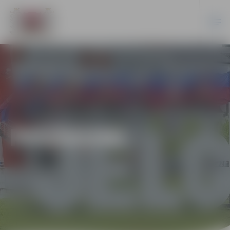
PASĀKUMI