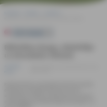
Sākumlapa
Pasākumi
Jauniešiem
Bibliotēkas draugu, atbalstītāju un domubiedru tikšanās
Powered by
Bibliotēkas draugu, atbalstītāju
un domubiedru tikšanās
Jauniešiem
29.08. 12:00 | Miezītes bibliotēkā Dobeles šosejā
100A, Jelgavā
Pilsēta
Radošās darbnīcas, aktualitātes literatūras pasaulē,
diskusijas par aktuālām tēmām. Bez vecuma
ierobežojuma. Tikšanās turpmāk notiks reizi mēnesī
mēneša pēdējā ceturtdienā. Papildu informācija – pa