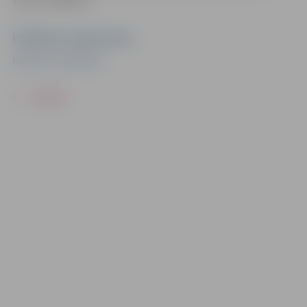
tālruni 63083151.
Pasākuma organizators
Miezītes bibliotēka
ATPAKAĻ