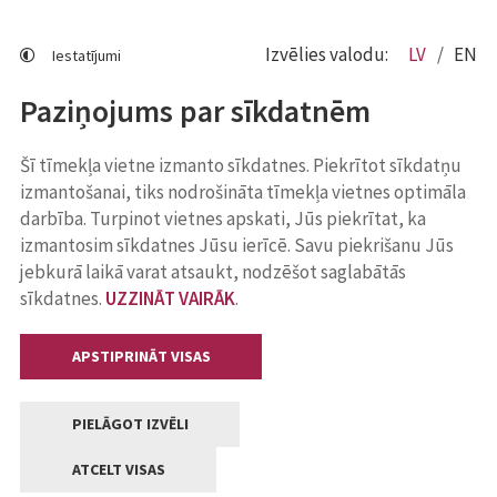
Izvēlies valodu:
LV
EN
Iestatījumi
Paziņojums par sīkdatnēm
Šī tīmekļa vietne izmanto sīkdatnes. Piekrītot sīkdatņu
izmantošanai, tiks nodrošināta tīmekļa vietnes optimāla
darbība. Turpinot vietnes apskati, Jūs piekrītat, ka
izmantosim sīkdatnes Jūsu ierīcē. Savu piekrišanu Jūs
jebkurā laikā varat atsaukt, nodzēšot saglabātās
sīkdatnes.
UZZINĀT VAIRĀK
.
APSTIPRINĀT VISAS
PIELĀGOT IZVĒLI
ATCELT VISAS