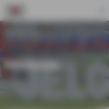
PASĀKUMI