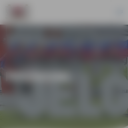
PASĀKUMI