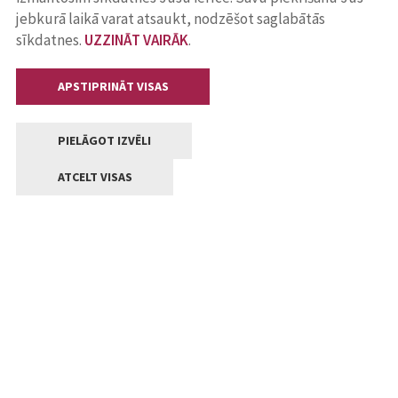
jebkurā laikā varat atsaukt, nodzēšot saglabātās
sīkdatnes.
UZZINĀT VAIRĀK
.
APSTIPRINĀT VISAS
PIELĀGOT IZVĒLI
ATCELT VISAS
Kontakti
Jelgavas valstpilsētas pašvaldība