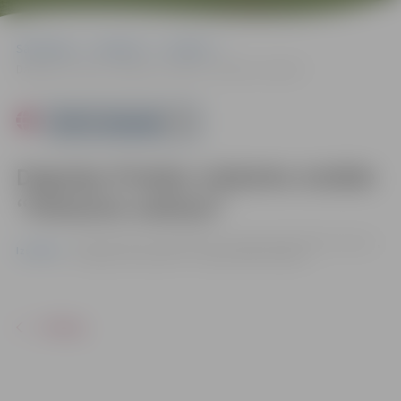
Sākumlapa
Pasākumi
Izstādes
Dagnijas Priedes rokdarbu izstāde “Krāsainie valdziņi”
Powered by
Dagnijas Priedes rokdarbu izstāde
“Krāsainie valdziņi”
no 01.10. līdz 31.10. | Bērnu un jauniešu bibliotēkā "Zinītis",
Izstādes
Zemgales prospektā 7, Jelgavā |
Bez maksas
ATPAKAĻ