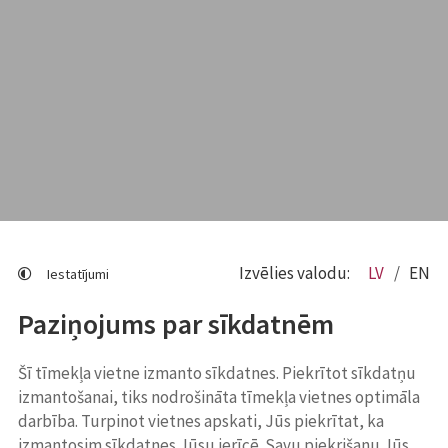
Izvēlies valodu:
LV
EN
Iestatījumi
Paziņojums par sīkdatnēm
Šī tīmekļa vietne izmanto sīkdatnes. Piekrītot sīkdatņu
izmantošanai, tiks nodrošināta tīmekļa vietnes optimāla
darbība. Turpinot vietnes apskati, Jūs piekrītat, ka
izmantosim sīkdatnes Jūsu ierīcē. Savu piekrišanu Jūs