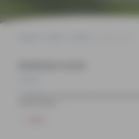
Sākumlapa
Pasākumi
Jauniešiem
Dambretes turnīrs
Dambretes turnīrs
Jauniešiem
Stratēģiska un aizraujoša sacensība, kurā jaunieši sace
labāko spēlētāju.
ATPAKAĻ