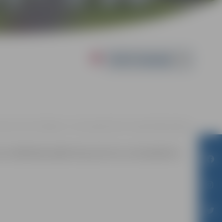
Powered by
uniešu centrā "Pakāpiens", Loka maģistrālē 25, Jelgavā |
Bez maksas
kur dalībnieki spēlē viens pret otru, lai noskaidrotu