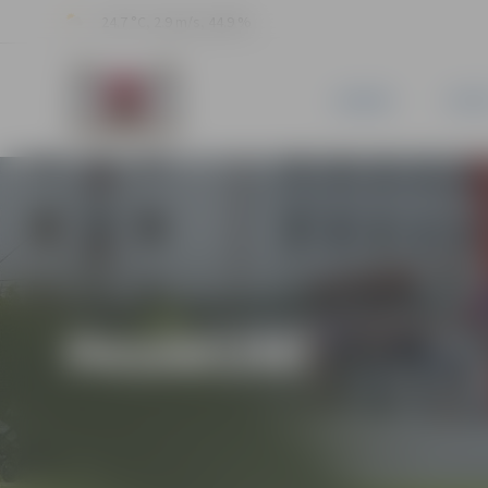
24.7 °C, 2.9 m/s, 44.9 %
JAUNUMI
PILSĒ
PASĀKUMI