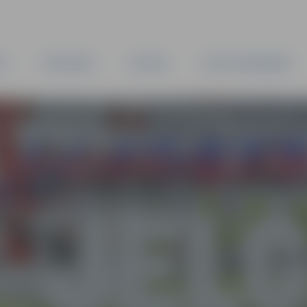
TA
PAŠVALDĪBA
IESTĀDES
KAPITĀLSABIEDRĪBAS