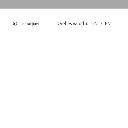
Izvēlies valodu:
LV
EN
Iestatījumi
Lapas karte
Viegli lasīt