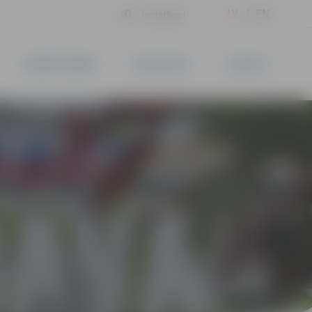
LV
EN
Iestatījumi
UZŅĒMĒJDARBĪBA
PAKALPOJUMI
KONTAKTI