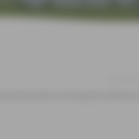
22.10. 17:00 | Ja
nšas dambretes spēlē. Turnīrs tiek organizēts vairākās kārtās, 