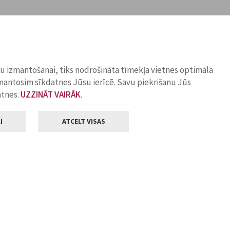
ņu izmantošanai, tiks nodrošināta tīmekļa vietnes optimāla
zmantosim sīkdatnes Jūsu ierīcē. Savu piekrišanu Jūs
atnes.
UZZINĀT VAIRĀK
.
I
ATCELT VISAS
Klientu apkalpošana
ilsētas pašvaldība
Darba laiks