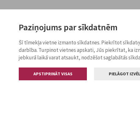
Paziņojums par sīkdatnēm
Šī tīmekļa vietne izmanto sīkdatnes. Piekrītot sīkdat
darbība. Turpinot vietnes apskati, Jūs piekrītat, ka i
jebkurā laikā varat atsaukt, nodzēšot saglabātās sīkd
APSTIPRINĀT VISAS
PIELĀGOT IZVĒL
Kontakti
Jelgavas valstp