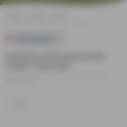
Sākumlapa
Pasākumi
Izstādes
Darbinieku ziedu kompozīciju izstāde “Zeme zied”
Powered by
Darbinieku ziedu kompozīciju
izstāde “Zeme zied”
no 19.06. līdz 22.06. | Pilsētas bibliotēkā |
Ieeja – bez
Izstādes
maksas
ATPAKAĻ