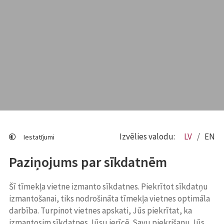
Izvēlies valodu:
LV
EN
Iestatījumi
Paziņojums par sīkdatnēm
Šī tīmekļa vietne izmanto sīkdatnes. Piekrītot sīkdatņu
izmantošanai, tiks nodrošināta tīmekļa vietnes optimāla
darbība. Turpinot vietnes apskati, Jūs piekrītat, ka
izmantosim sīkdatnes Jūsu ierīcē. Savu piekrišanu Jūs