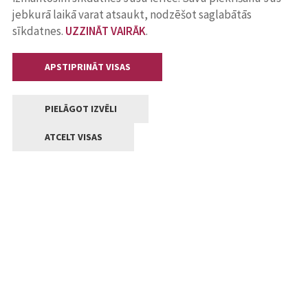
jebkurā laikā varat atsaukt, nodzēšot saglabātās
sīkdatnes.
UZZINĀT VAIRĀK
.
APSTIPRINĀT VISAS
PIELĀGOT IZVĒLI
ATCELT VISAS
Kontakti
Jelgavas valstpilsētas pašvaldība