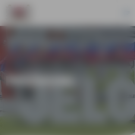
PASĀKUMI