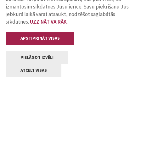
izmantosim sīkdatnes Jūsu ierīcē. Savu piekrišanu Jūs
jebkurā laikā varat atsaukt, nodzēšot saglabātās
sīkdatnes.
UZZINĀT VAIRĀK
.
APSTIPRINĀT VISAS
PIELĀGOT IZVĒLI
ATCELT VISAS
Kontakti