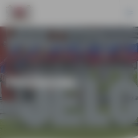
PASĀKUMI