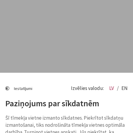
Izvēlies valodu:
LV
EN
Iestatījumi
Paziņojums par sīkdatnēm
Šī tīmekļa vietne izmanto sīkdatnes. Piekrītot sīkdatņu
izmantošanai, tiks nodrošināta tīmekļa vietnes optimāla
darbība. Turpinot vietnes apskati, Jūs piekrītat, ka