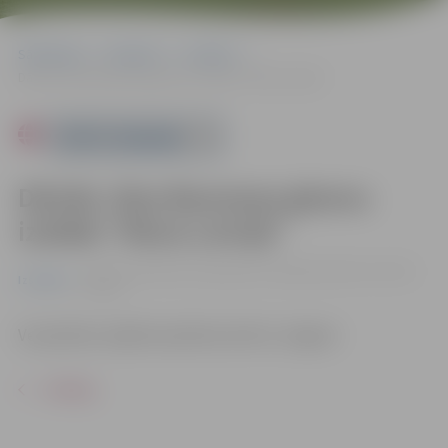
Sākumlapa
Pasākumi
Izstādes
Dāvida Jāņa Baumaņa gleznu izstāde “Mana Latvija”
Powered by
Dāvida Jāņa Baumaņa gleznu
izstāde “Mana Latvija”
no 07.11. līdz 06.12. | Vecpilsētas mājā Vecpilsētas ielā 14,
Izstādes
Jelgavā
Vecpilsētas mājā Vecpilsētas ielā 14, Jelgavā
ATPAKAĻ