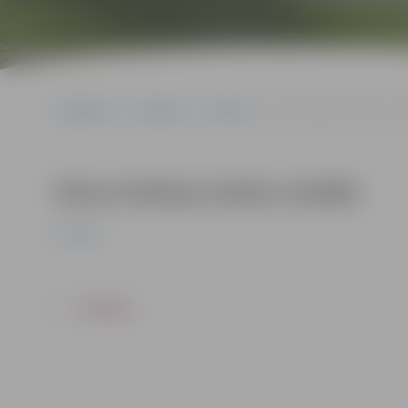
Sākumlapa
Pasākumi
Izstādes
Dinas Dubiņas darbu izs
Dinas Dubiņas darbu izstāde
Izstādes
ATPAKAĻ