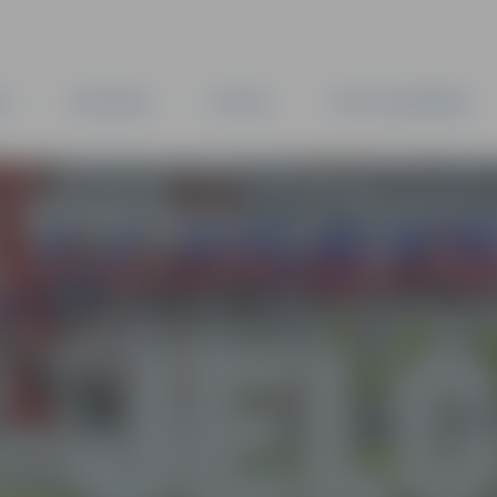
TA
PAŠVALDĪBA
IESTĀDES
KAPITĀLSABIEDRĪBAS