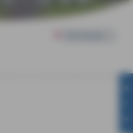
Powered by
iasa Jelgavas vēstures un mākslas muzejā Akadēmijas ielā 10, Jelgavā