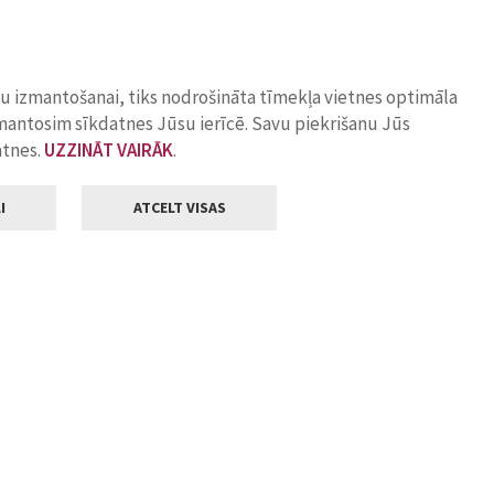
ņu izmantošanai, tiks nodrošināta tīmekļa vietnes optimāla
zmantosim sīkdatnes Jūsu ierīcē. Savu piekrišanu Jūs
atnes.
UZZINĀT VAIRĀK
.
I
ATCELT VISAS
Klientu apkalpošana
ilsētas pašvaldība
Darba laiks
, Jelgava, LV-3001
Pirmdienās
8.00 - 18.00
Otrdienās
8.00 - 17.00
22