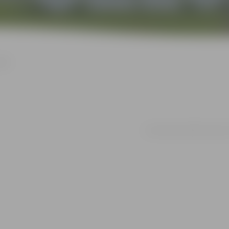
tāde
no 01.06. līdz 18.08. | Ģ.El