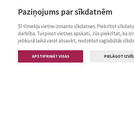
Paziņojums par sīkdatnēm
Šī tīmekļa vietne izmanto sīkdatnes. Piekrītot sīkdat
darbība. Turpinot vietnes apskati, Jūs piekrītat, ka i
jebkurā laikā varat atsaukt, nodzēšot saglabātās sīkd
APSTIPRINĀT VISAS
PIELĀGOT IZVĒL
Kontakti
Jelgavas valstp
Lielā iela 11
+371 630055