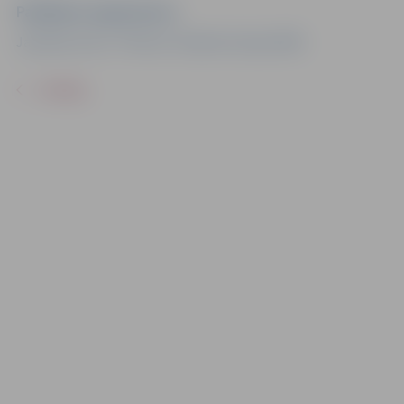
Pasākuma organizators
Jauniešu centrs "Pietura", Dobeles šoseja 100A
ATPAKAĻ