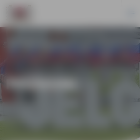
PASĀKUMI