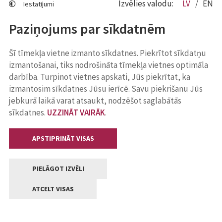
Izvēlies valodu:
LV
EN
Iestatījumi
Paziņojums par sīkdatnēm
Šī tīmekļa vietne izmanto sīkdatnes. Piekrītot sīkdatņu
izmantošanai, tiks nodrošināta tīmekļa vietnes optimāla
darbība. Turpinot vietnes apskati, Jūs piekrītat, ka
izmantosim sīkdatnes Jūsu ierīcē. Savu piekrišanu Jūs
jebkurā laikā varat atsaukt, nodzēšot saglabātās
sīkdatnes.
UZZINĀT VAIRĀK
.
APSTIPRINĀT VISAS
PIELĀGOT IZVĒLI
ATCELT VISAS