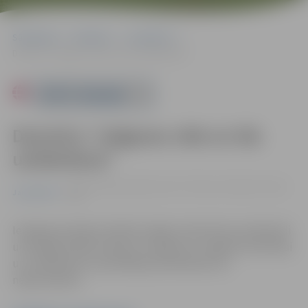
Sākumlapa
Pasākumi
Jauniešiem
Domnīca “Jelgavas vide un tās uzlabošana”
Powered by
Domnīca “Jelgavas vide un tās
uzlabošana”
05.06. 16:00 | Jauniešu centrs "Pietura", Dobeles šoseja
Jauniešiem
100A
Iespēja jauniešiem dalīties idejās, diskutēt par pilsētvidi
un kopīgi meklēt radošus risinājumus Jelgavas attīstībai
un uzlabošanai. Iepriekšēja pieteikšanās nav
nepieciešama.