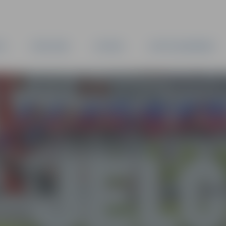
TA
PAŠVALDĪBA
IESTĀDES
KAPITĀLSABIEDRĪBAS