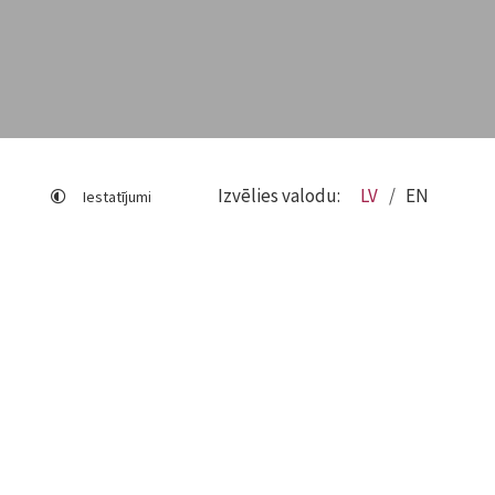
Izvēlies valodu:
LV
EN
Iestatījumi