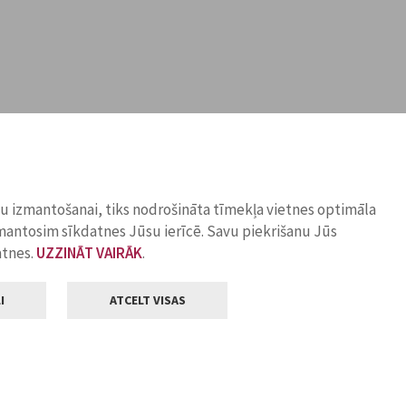
ņu izmantošanai, tiks nodrošināta tīmekļa vietnes optimāla
zmantosim sīkdatnes Jūsu ierīcē. Savu piekrišanu Jūs
atnes.
UZZINĀT VAIRĀK
.
I
ATCELT VISAS