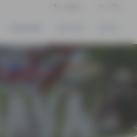
LV
EN
Iestatījumi
UZŅĒMĒJDARBĪBA
PAKALPOJUMI
KONTAKTI