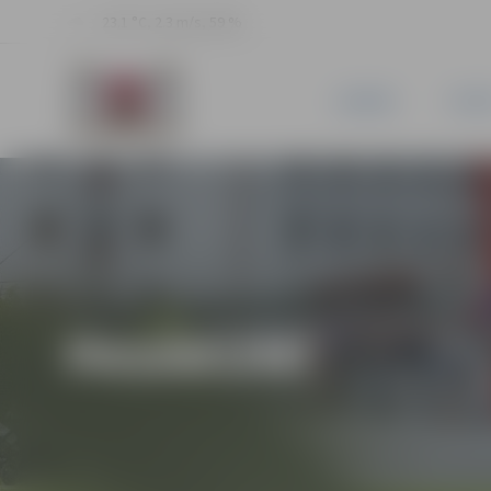
23.1 °C, 2.3 m/s, 59 %
JAUNUMI
PILSĒ
PASĀKUMI