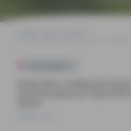
Sākumlapa
Pasākumi
Jauniešiem
Dzejas dienu noslēgumā izskanēs komponistes un dziedātājas Lail
Powered by
Dzejas dienu noslēgumā izskanēs
koncertprogramma “Ārijas Elksnes
Bonāti
Jauniešiem
Pilsēta