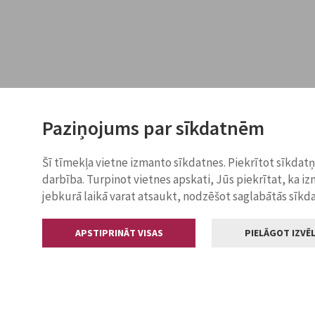
Paziņojums par sīkdatnēm
Šī tīmekļa vietne izmanto sīkdatnes. Piekrītot sīkdat
darbība. Turpinot vietnes apskati, Jūs piekrītat, ka i
jebkurā laikā varat atsaukt, nodzēšot saglabātās sīkd
APSTIPRINĀT VISAS
PIELĀGOT IZVĒL