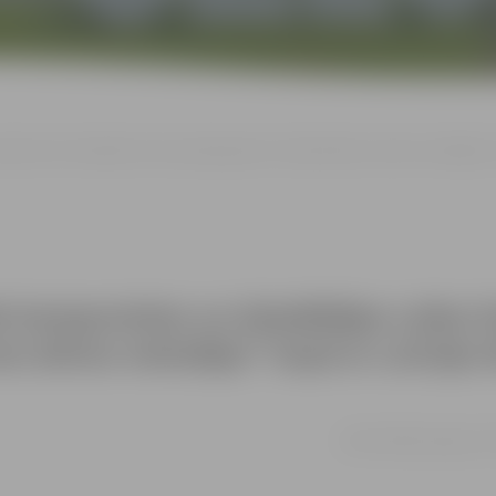
as Ilzes Purmalietes koncertprogramma “Ārijas Elksnes dzīves melodijas” ko
 komponistes un dziedātājas Lailas I
 dzīves melodijas” kopā ar Latvijas N
19.09. 18:00 | Jelgavas 