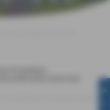
pā ar Latvijas Nacionālā teātra aktrisi Daci Bonāti
lzes Purmalietes
acionālā teātra aktrisi Daci
Pilsētas bibliotēkā Akadēmijas ielā 26, Jelgavā |
Ieeja – bez maksas