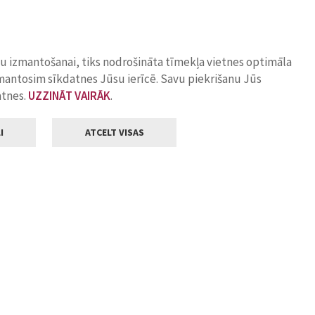
ņu izmantošanai, tiks nodrošināta tīmekļa vietnes optimāla
zmantosim sīkdatnes Jūsu ierīcē. Savu piekrišanu Jūs
atnes.
UZZINĀT VAIRĀK
.
I
ATCELT VISAS
Klientu apkalpošana
ilsētas pašvaldība
Darba laiks
, Jelgava, LV-3001
Pirmdienās
8.00 - 18.00
Otrdienās
8.00 - 17.00
22