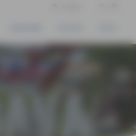
LV
EN
Iestatījumi
UZŅĒMĒJDARBĪBA
PAKALPOJUMI
KONTAKTI