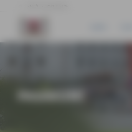
24.8 °C, 2.5 m/s, 66.1 %
JAUNUMI
PILSĒ
PASĀKUMI