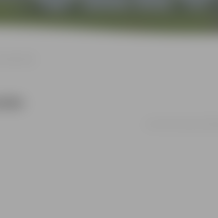
sonālizstāde
tāde
no 01.02. līdz 29.02. | Pār