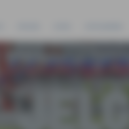
TA
PAŠVALDĪBA
IESTĀDES
KAPITĀLSABIEDRĪBAS