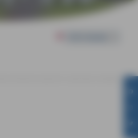
Powered by
lielupes bibliotēkā Loka maģistrālē 17, Jelgavā |
Ieeja – bez maksas