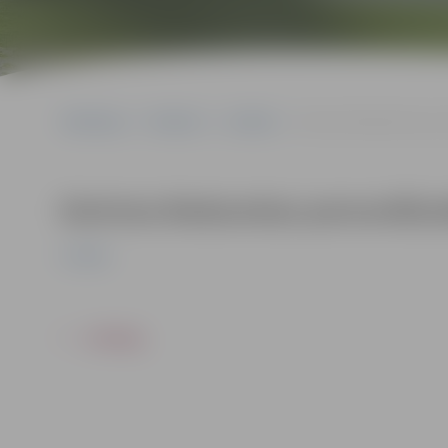
Sākumlapa
Pasākumi
Izstādes
Dzintras Brakanskas per
Dzintras Brakanskas personālizs
Izstādes
ATPAKAĻ