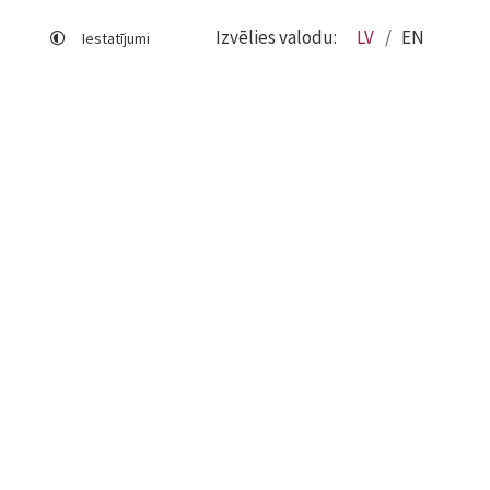
Izvēlies valodu:
LV
EN
Iestatījumi
Lapas karte
Viegli lasīt
Sociālo mediju lietošana
Sīkdatņu izmantošana