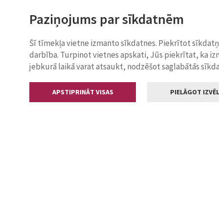
Paziņojums par sīkdatnēm
Šī tīmekļa vietne izmanto sīkdatnes. Piekrītot sīkdat
darbība. Turpinot vietnes apskati, Jūs piekrītat, ka i
jebkurā laikā varat atsaukt, nodzēšot saglabātās sīkd
APSTIPRINĀT VISAS
PIELĀGOT IZVĒL
Kontakti
Jelgavas valstp
Lielā iela 11
+371 630055