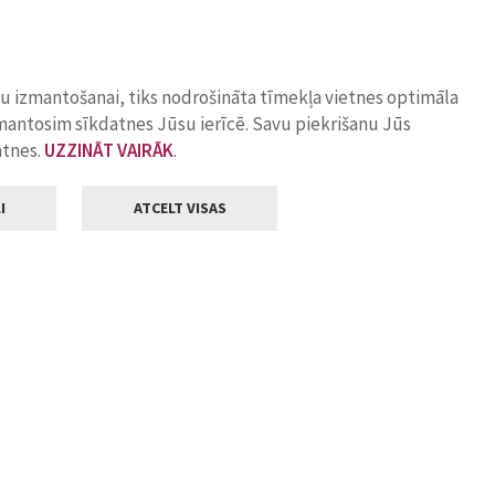
ņu izmantošanai, tiks nodrošināta tīmekļa vietnes optimāla
zmantosim sīkdatnes Jūsu ierīcē. Savu piekrišanu Jūs
atnes.
UZZINĀT VAIRĀK
.
I
ATCELT VISAS
Klientu apkalpošana
ilsētas pašvaldība
Darba laiks
, Jelgava, LV-3001
Pirmdienās
8.00 - 18.00
Otrdienās
8.00 - 17.00
22