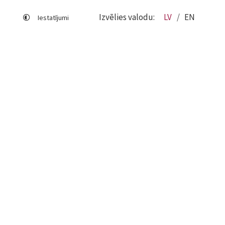
Izvēlies valodu:
LV
EN
Iestatījumi
Lapas karte
Viegli lasīt
Sociālo mediju lietošana
Sīkdatņu izmantošana