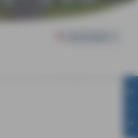
Powered by
o 02.07. līdz 31.07. | Pilsētas bibliotēkā Akadēmijas ielā 26, Jelgavā