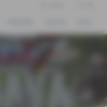
LV
EN
Iestatījumi
UZŅĒMĒJDARBĪBA
PAKALPOJUMI
KONTAKTI