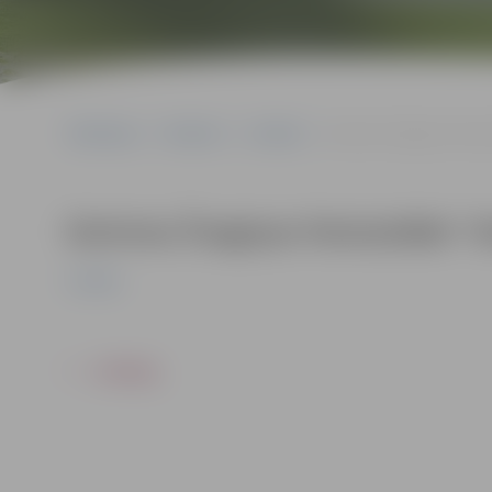
Sākumlapa
Pasākumi
Izstādes
Dzintras Žvagiņas fotoizs
Dzintras Žvagiņas fotoizstāde “Ie
Izstādes
ATPAKAĻ