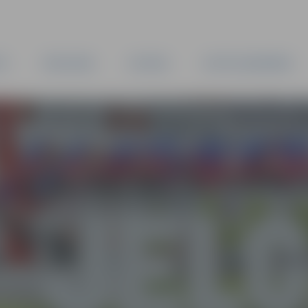
TA
PAŠVALDĪBA
IESTĀDES
KAPITĀLSABIEDRĪBAS