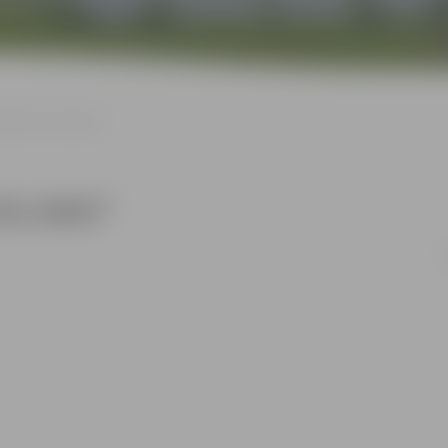
tāde “Ielu stāsti”
lu stāsti”
n