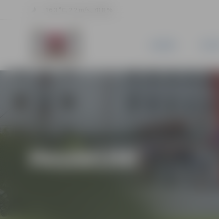
16.3 °C, 2.2 m/s, 78.8 %
JAUNUMI
PILSĒ
PASĀKUMI