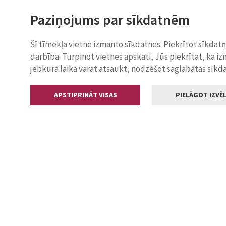
Paziņojums par sīkdatnēm
Šī tīmekļa vietne izmanto sīkdatnes. Piekrītot sīkdat
darbība. Turpinot vietnes apskati, Jūs piekrītat, ka i
jebkurā laikā varat atsaukt, nodzēšot saglabātās sīkd
APSTIPRINĀT VISAS
PIELĀGOT IZVĒL
Kontakti
Jelgavas valstp
Lielā iela 11
+371 630055