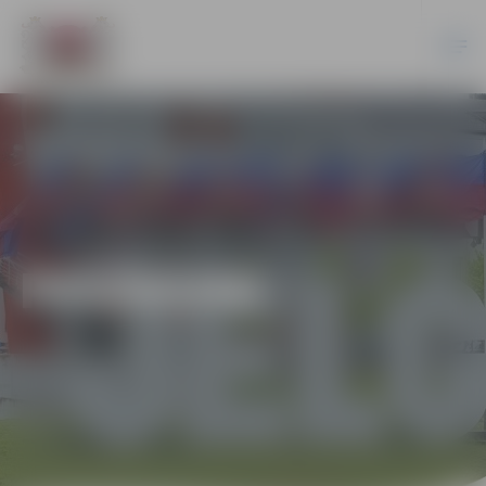
PASĀKUMI