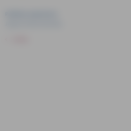
Pasākuma organizators
Jelgavas Pilsētas bibliotēka
ATPAKAĻ