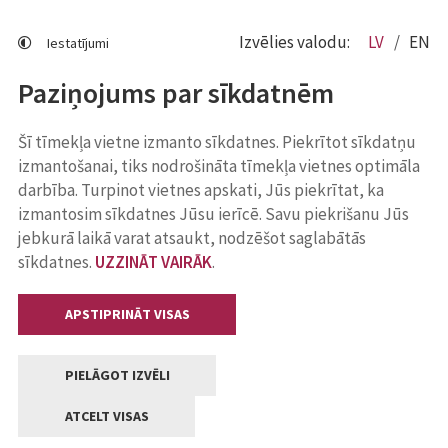
Izvēlies valodu:
LV
EN
Iestatījumi
Paziņojums par sīkdatnēm
Šī tīmekļa vietne izmanto sīkdatnes. Piekrītot sīkdatņu
izmantošanai, tiks nodrošināta tīmekļa vietnes optimāla
darbība. Turpinot vietnes apskati, Jūs piekrītat, ka
izmantosim sīkdatnes Jūsu ierīcē. Savu piekrišanu Jūs
jebkurā laikā varat atsaukt, nodzēšot saglabātās
sīkdatnes.
UZZINĀT VAIRĀK
.
APSTIPRINĀT VISAS
PIELĀGOT IZVĒLI
ATCELT VISAS