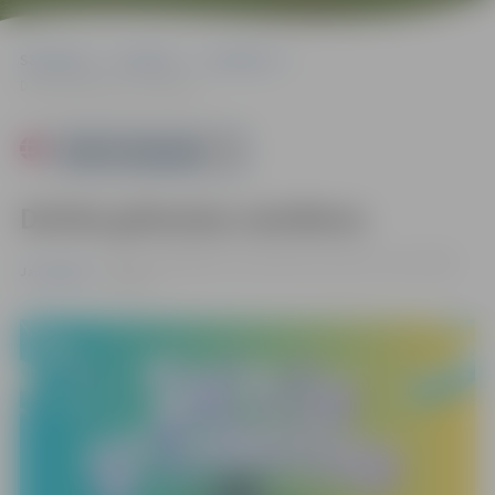
Sākumlapa
Pasākumi
Jauniešiem
Dzīvās grāmatas sestdiena
Powered by
Dzīvās grāmatas sestdiena
25.07. 11:00 | Miezītes bibliotēka, Dobeles šoseja 100A,
Jauniešiem
Jelgava