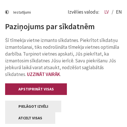
Izvēlies valodu:
LV
EN
Iestatījumi
Paziņojums par sīkdatnēm
Šī tīmekļa vietne izmanto sīkdatnes. Piekrītot sīkdatņu
izmantošanai, tiks nodrošināta tīmekļa vietnes optimāla
darbība. Turpinot vietnes apskati, Jūs piekrītat, ka
izmantosim sīkdatnes Jūsu ierīcē. Savu piekrišanu Jūs
jebkurā laikā varat atsaukt, nodzēšot saglabātās
sīkdatnes.
UZZINĀT VAIRĀK
.
APSTIPRINĀT VISAS
PIELĀGOT IZVĒLI
ATCELT VISAS