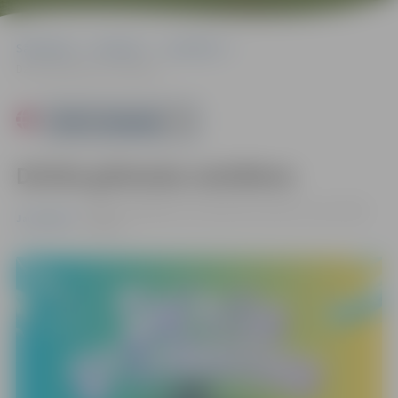
Sākumlapa
Pasākumi
Jauniešiem
Dzīvās grāmatas sestdiena
Powered by
Dzīvās grāmatas sestdiena
08.08. 11:00 | Miezītes bibliotēka, Dobeles šoseja 100A,
Jauniešiem
Jelgava