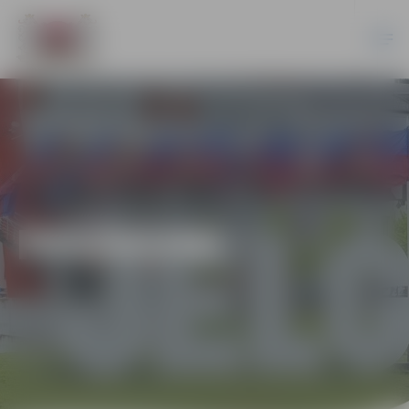
PASĀKUMI