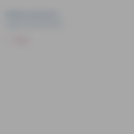
Pasākuma organizators
Jelgavas Pilsētas bibliotēka
ATPAKAĻ