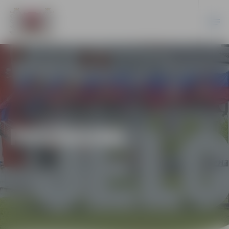
PASĀKUMI