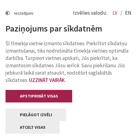
Izvēlies valodu:
LV
EN
Iestatījumi
Paziņojums par sīkdatnēm
Šī tīmekļa vietne izmanto sīkdatnes. Piekrītot sīkdatņu
izmantošanai, tiks nodrošināta tīmekļa vietnes optimāla
darbība. Turpinot vietnes apskati, Jūs piekrītat, ka
izmantosim sīkdatnes Jūsu ierīcē. Savu piekrišanu Jūs
jebkurā laikā varat atsaukt, nodzēšot saglabātās
sīkdatnes.
UZZINĀT VAIRĀK
.
APSTIPRINĀT VISAS
PIELĀGOT IZVĒLI
ATCELT VISAS