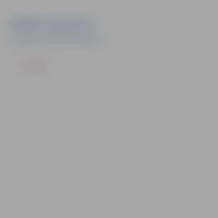
Pasākuma organizators
Jelgavas Pilsētas bibliotēka
ATPAKAĻ