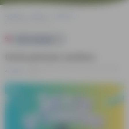
Sākumlapa
Pasākumi
Jauniešiem
Dzīvās grāmatas sestdiena
Powered by
Dzīvās grāmatas sestdiena
22.08. 11:00 | Miezītes bibliotēka, Dobeles šoseja 100A,
Jauniešiem
Jelgava