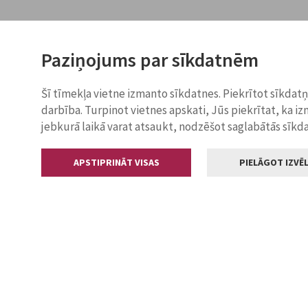
Paziņojums par sīkdatnēm
Šī tīmekļa vietne izmanto sīkdatnes. Piekrītot sīkdat
darbība. Turpinot vietnes apskati, Jūs piekrītat, ka i
jebkurā laikā varat atsaukt, nodzēšot saglabātās sīkd
APSTIPRINĀT VISAS
PIELĀGOT IZVĒL
Kontakti
Jelgavas valstp