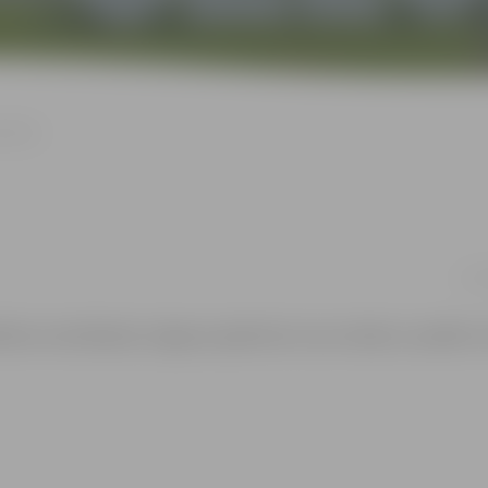
iešiem
no 1
īties orientēšanās Jelgavas apkārtnē, kuras mērķis ir parādīt,