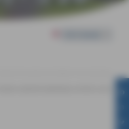
Powered by
4.04. līdz 21.04. | Jauniešu centrā “Špaktele”, Pasta iela 44, Jelgava
 kā daba un pilsētvide mijiedarbojas un kā mēs to varam