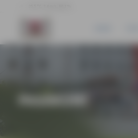
25.5 °C, 3.4 m/s, 60.2 %
JAUNUMI
PILSĒ
PASĀKUMI