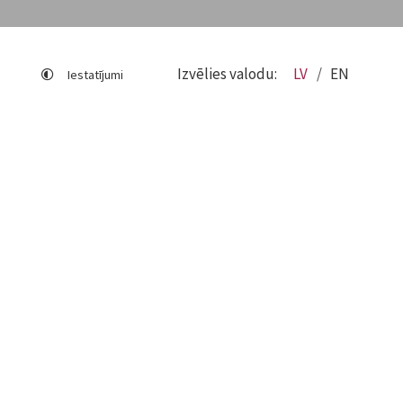
Izvēlies valodu:
LV
EN
Iestatījumi
Lapas karte
Viegli lasīt