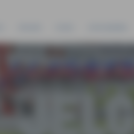
TA
PAŠVALDĪBA
IESTĀDES
KAPITĀLSABIEDRĪBAS