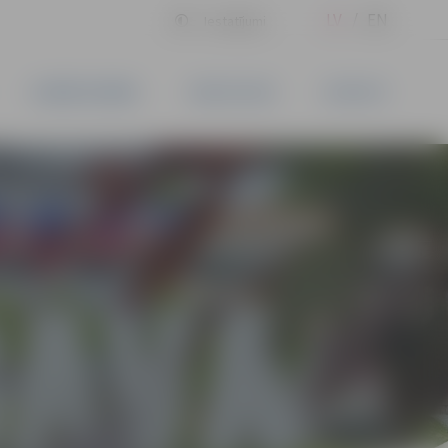
LV
EN
Iestatījumi
UZŅĒMĒJDARBĪBA
PAKALPOJUMI
KONTAKTI