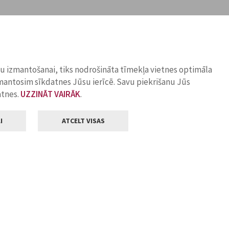
ņu izmantošanai, tiks nodrošināta tīmekļa vietnes optimāla
zmantosim sīkdatnes Jūsu ierīcē. Savu piekrišanu Jūs
atnes.
UZZINĀT VAIRĀK
.
I
ATCELT VISAS
Klientu apkalpošana
ilsētas pašvaldība
Darba laiks