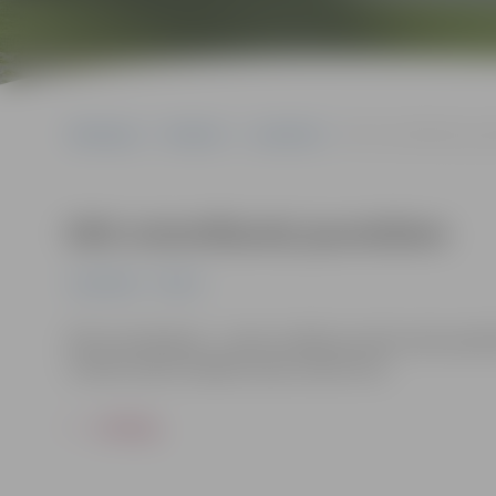
Sākumlapa
Pasākumi
Jauniešiem
EKO orientēšanās jaun
EKO orientēšanās jauniešiem
Jauniešiem
Pilsēta
EKO orientēšanās – veselu nedēļu jaunieši varēs piedal
uzlabot pildot dažāda veida uzdevumus.
ATPAKAĻ