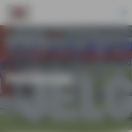
PASĀKUMI