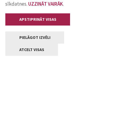
sīkdatnes.
UZZINĀT VAIRĀK
.
APSTIPRINĀT VISAS
PIELĀGOT IZVĒLI
ATCELT VISAS
Kontakti
Jelgavas valstpilsētas pašvaldība
Lielā iela 11, Jelgava, LV-3001