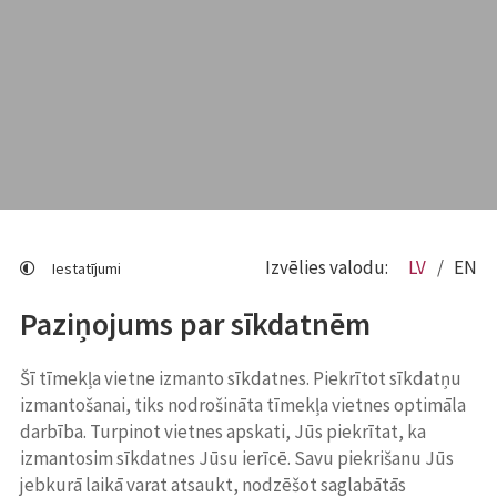
Izvēlies valodu:
LV
EN
Iestatījumi
Paziņojums par sīkdatnēm
Šī tīmekļa vietne izmanto sīkdatnes. Piekrītot sīkdatņu
izmantošanai, tiks nodrošināta tīmekļa vietnes optimāla
darbība. Turpinot vietnes apskati, Jūs piekrītat, ka
izmantosim sīkdatnes Jūsu ierīcē. Savu piekrišanu Jūs
jebkurā laikā varat atsaukt, nodzēšot saglabātās