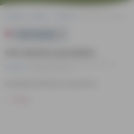
Sākumlapa
Pasākumi
Jauniešiem
Foto darbnīca jauniešiem
Powered by
Foto darbnīca jauniešiem
22.09. 16:30 | Jauniešu iniciatīvu centrā "Pietura",
Jauniešiem
Skolotāju ielā 8, Jelgavā
Iepriekšēja pieteikšanās nav nepieciešama.
ATPAKAĻ