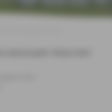
ntas Micānes dziesmuspēle “Medus kūka”
nes dziesmuspēle “Medus kūka”
popgrupa “Lai skan”.
a.