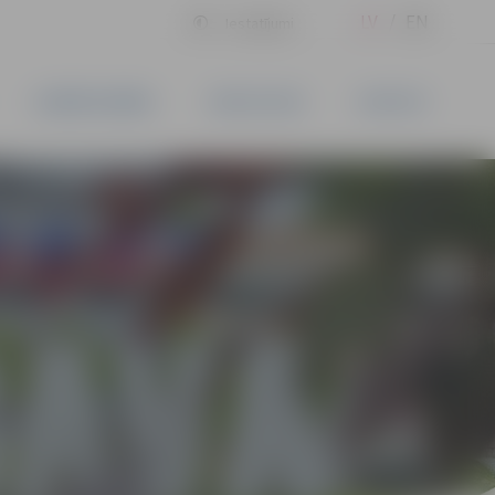
LV
EN
Iestatījumi
UZŅĒMĒJDARBĪBA
PAKALPOJUMI
KONTAKTI