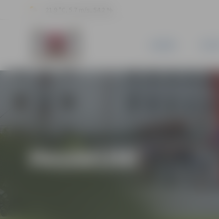
21.9 °C, 5.7 m/s, 54.2 %
JAUNUMI
PILSĒ
PASĀKUMI