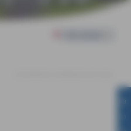
Powered by
09.05. 18:00 | Kultūras namā Krišjāņa Barona ielā 6, Jelgavā