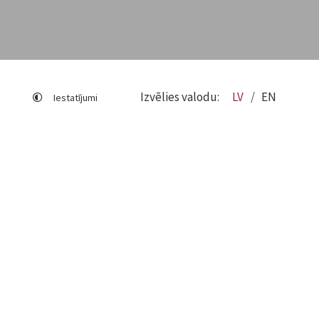
Izvēlies valodu:
LV
EN
Iestatījumi
Lapas karte