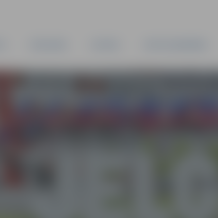
TA
PAŠVALDĪBA
IESTĀDES
KAPITĀLSABIEDRĪBAS