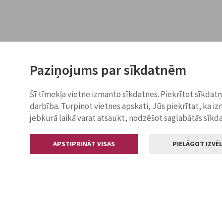
Paziņojums par sīkdatnēm
Šī tīmekļa vietne izmanto sīkdatnes. Piekrītot sīkdat
darbība. Turpinot vietnes apskati, Jūs piekrītat, ka i
jebkurā laikā varat atsaukt, nodzēšot saglabātās sīkd
APSTIPRINĀT VISAS
PIELĀGOT IZVĒL
Kontakti