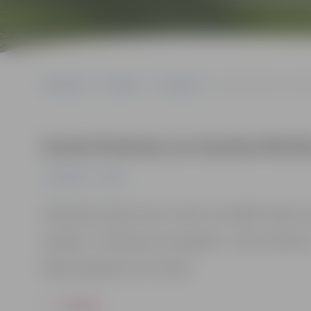
Sākumlapa
Pasākumi
Jauniešiem
Gunta Šveicera un Gu
Gunta Šveicera un Guntas Micā
Jauniešiem
Pilsēta
Piedalās jaunrades nama “Junda” muzikālā studija un 
Vadītāja – Inta Ṣ̌veicere, horeogrāfe – Santa Jankovsk
Biļetes pieejamas no 15. aprīļa
ATPAKAĻ