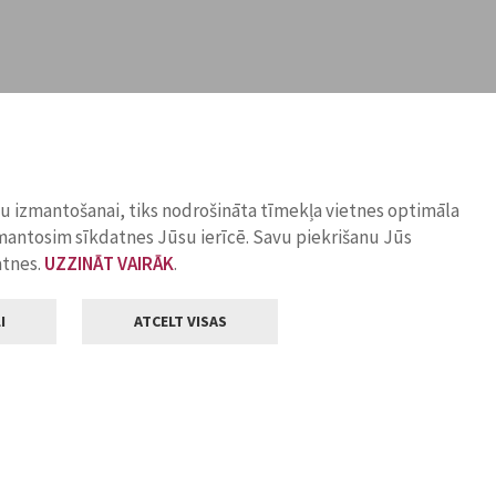
ņu izmantošanai, tiks nodrošināta tīmekļa vietnes optimāla
zmantosim sīkdatnes Jūsu ierīcē. Savu piekrišanu Jūs
atnes.
UZZINĀT VAIRĀK
.
I
ATCELT VISAS
Klientu apkalpošana