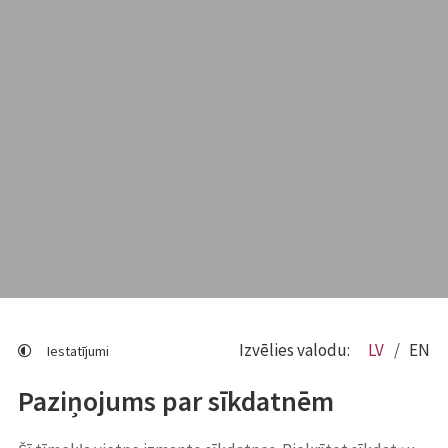
Izvēlies valodu:
LV
EN
Iestatījumi
Paziņojums par sīkdatnēm