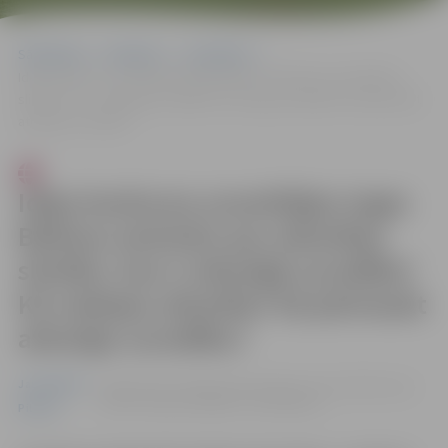
Sākumlapa
Pasākumi
Jauniešiem
Ideju konkursa uzvarētājas Ingas Bitēnas seminārs par atkarības
slimību: kas ir atkarīgā uzvedība? Kā veidojas atkarība? Kā pārtraukt
atkarīgo uzvedību?
Ideju konkursa uzvarētājas Ingas
Bitēnas seminārs par atkarības
slimību: kas ir atkarīgā uzvedība?
Kā veidojas atkarība? Kā pārtraukt
atkarīgo uzvedību?
Jauniešiem
26.08. 13:00 - 15:00 | “Ģintermuižas” aktu zālē Filozofu
ielā 69, Jelgavā |
Dalība – bez maksas
Pilsēta