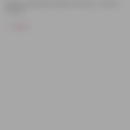
Iepriekš nav jāpiesakās. Papildu informācija – pa tālruni
25612545.
ATPAKAĻ