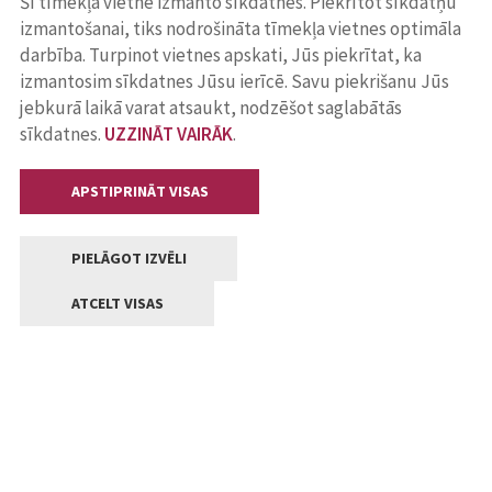
Šī tīmekļa vietne izmanto sīkdatnes. Piekrītot sīkdatņu
izmantošanai, tiks nodrošināta tīmekļa vietnes optimāla
darbība. Turpinot vietnes apskati, Jūs piekrītat, ka
izmantosim sīkdatnes Jūsu ierīcē. Savu piekrišanu Jūs
jebkurā laikā varat atsaukt, nodzēšot saglabātās
sīkdatnes.
UZZINĀT VAIRĀK
.
APSTIPRINĀT VISAS
PIELĀGOT IZVĒLI
ATCELT VISAS