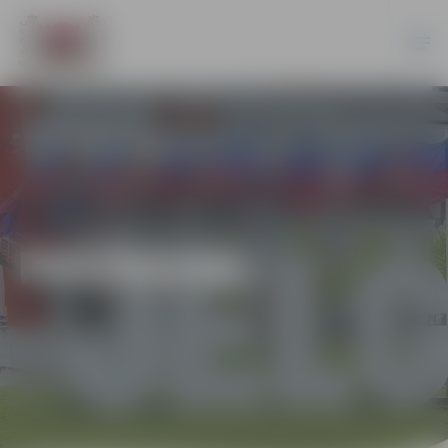
PASĀKUMI