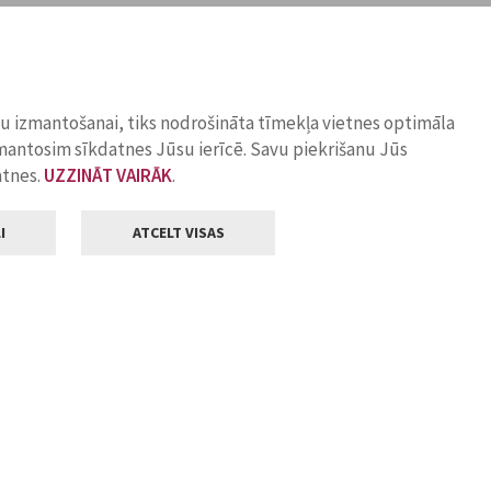
ņu izmantošanai, tiks nodrošināta tīmekļa vietnes optimāla
zmantosim sīkdatnes Jūsu ierīcē. Savu piekrišanu Jūs
atnes.
UZZINĀT VAIRĀK
.
I
ATCELT VISAS
Klientu apkalpošana
ilsētas pašvaldība
Darba laiks
, Jelgava, LV-3001
Pirmdienās
8.00 - 18.00