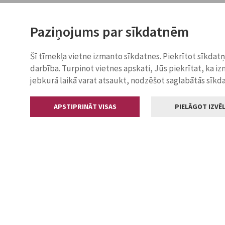
Paziņojums par sīkdatnēm
Šī tīmekļa vietne izmanto sīkdatnes. Piekrītot sīkdat
darbība. Turpinot vietnes apskati, Jūs piekrītat, ka i
jebkurā laikā varat atsaukt, nodzēšot saglabātās sīkd
APSTIPRINĀT VISAS
PIELĀGOT IZVĒL
Kontakti
Jelgavas valstp
Lielā iela 11