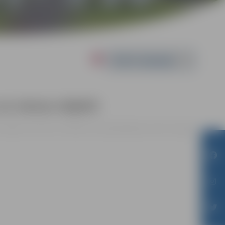
Powered by
un sienas objekti
iasa Jelgavas vēstures un mākslas muzejā Akadēmijas ielā 10, Jelgavā