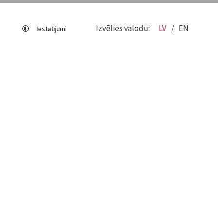
Izvēlies valodu:
LV
EN
Iestatījumi
Lapas karte
Viegli lasīt
Sociālo mediju lietošana