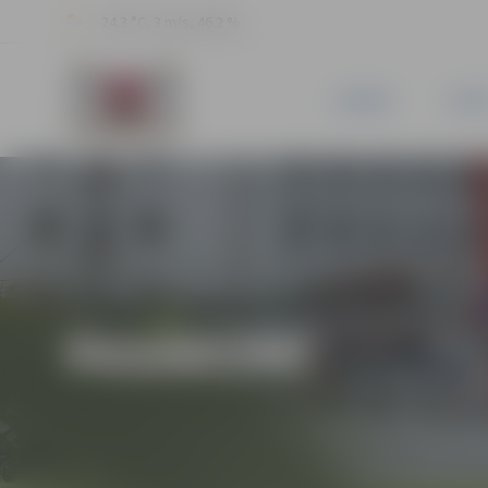
24.3 °C, 3 m/s, 46.2 %
JAUNUMI
PILSĒ
PASĀKUMI