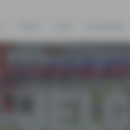
TA
PAŠVALDĪBA
IESTĀDES
KAPITĀLSABIEDRĪBAS