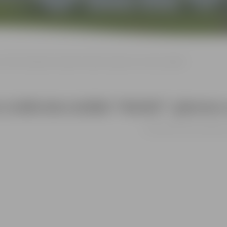
 un Oles Lindkvista izstāde “Notiek”: gleznas un sienas objekti
 Lindkvista izstāde “Notiek”: gleznas 
no 02.03. līdz 31.03. | Ģ.El