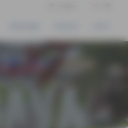
LV
EN
Iestatījumi
UZŅĒMĒJDARBĪBA
PAKALPOJUMI
KONTAKTI