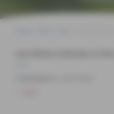
Sākumlapa
Pasākumi
Izstādes
Ievas Vītolas-Lindkvistas
Ievas Vītolas-Lindkvistas un Oles
Izstādes
2. martā pulksten 13
– izstādes atklāšana.
ATPAKAĻ