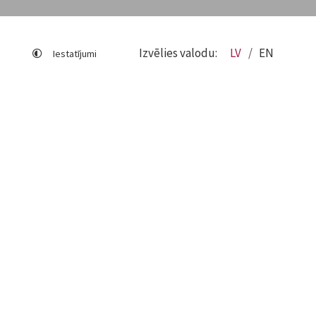
Izvēlies valodu:
LV
EN
Iestatījumi
Lapas karte
Viegli lasīt
Sociālo mediju lietošana