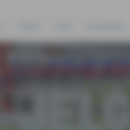
TA
PAŠVALDĪBA
IESTĀDES
KAPITĀLSABIEDRĪBAS