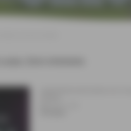
SPIEDIENS izrāde | ŠOVS SPIEDIENS
 izrāde | ŠOVS SPIEDIENS
Leģendārā Radošā apvienība Spiediens aicina uz impro
SPIEDIENS.
Biļešu cena: 15 – 26 €
Pirkt biļetes