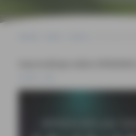
Sākumlapa
Pasākumi
Jauniešiem
Improvizācijas teātra 
Improvizācijas teātra SPIEDIENS
Jauniešiem
Pilsēta