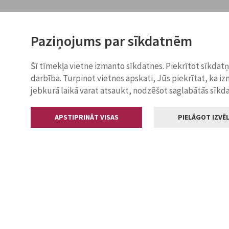
Paziņojums par sīkdatnēm
Šī tīmekļa vietne izmanto sīkdatnes. Piekrītot sīkdat
darbība. Turpinot vietnes apskati, Jūs piekrītat, ka i
jebkurā laikā varat atsaukt, nodzēšot saglabātās sīkd
APSTIPRINĀT VISAS
PIELĀGOT IZVĒL
Kontakti
Jelgavas valstp
Lielā iela 11