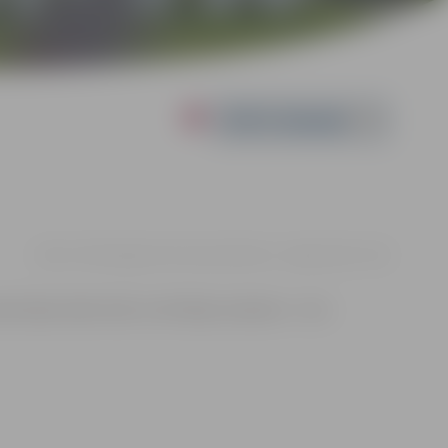
Powered by
14.01. 17:30 | Jelgavas Pils aula Lielā iela 2, Jelgava |
€15 - €26
vizācijas teātra izrādi, ar ļoti līdzīgu nosaukumu – šovs