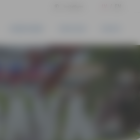
LV
EN
Iestatījumi
UZŅĒMĒJDARBĪBA
PAKALPOJUMI
KONTAKTI