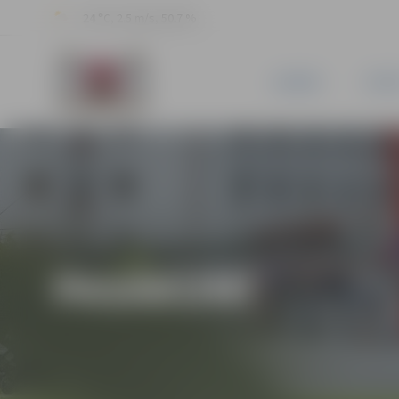
24 °C, 2.5 m/s, 50.7 %
JAUNUMI
PILSĒ
PASĀKUMI