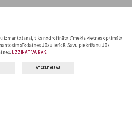
ņu izmantošanai, tiks nodrošināta tīmekļa vietnes optimāla
zmantosim sīkdatnes Jūsu ierīcē. Savu piekrišanu Jūs
atnes.
UZZINĀT VAIRĀK
.
I
ATCELT VISAS
Klientu apkalpošana
ilsētas pašvaldība
Darba laiks
, Jelgava, LV-3001
Pirmdienās
8.00 - 18.00