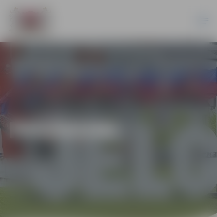
PASĀKUMI