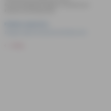
ilona.tramdaka@zrkac.jelgava.lv, vienojoties par
konkrētu konsultācijas laiku.
Pasākuma organizators
Zemgales reģiona Kompetenču attīstības centrs
ATPAKAĻ