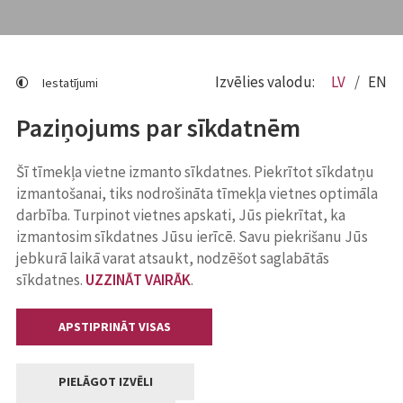
Izvēlies valodu:
LV
EN
Iestatījumi
Paziņojums par sīkdatnēm
Šī tīmekļa vietne izmanto sīkdatnes. Piekrītot sīkdatņu
izmantošanai, tiks nodrošināta tīmekļa vietnes optimāla
darbība. Turpinot vietnes apskati, Jūs piekrītat, ka
izmantosim sīkdatnes Jūsu ierīcē. Savu piekrišanu Jūs
jebkurā laikā varat atsaukt, nodzēšot saglabātās
sīkdatnes.
UZZINĀT VAIRĀK
.
APSTIPRINĀT VISAS
PIELĀGOT IZVĒLI