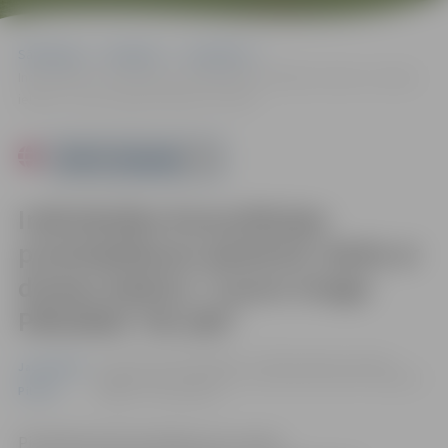
Sākumlapa
Pasākumi
Jauniešiem
Individuālas konsultācijas prototipēšanas darbnīcā: darbs ar drukas
iekārtu “Canon Image PROGRAF TM-200”
Powered by
Individuālas konsultācijas
prototipēšanas darbnīcā: darbs ar
drukas iekārtu “Canon Image
PROGRAF TM-200”
no 29.07. līdz 02.08. 09:00 - 17:00 | Zemgales reģiona
Jauniešiem
Kompetenču attīstības centrā Svētes ielā 33, Jelgavā |
Pilsēta
Dalība – bez maksas
Pieteikties līdz 26. jūlijam pa e-pastu