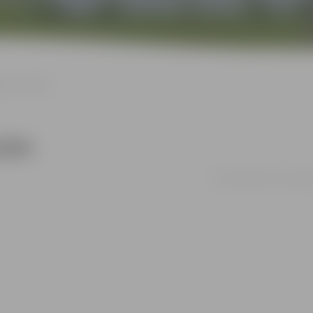
jumu izstāde
tāde
no 01.10. līdz 31.10. | Je