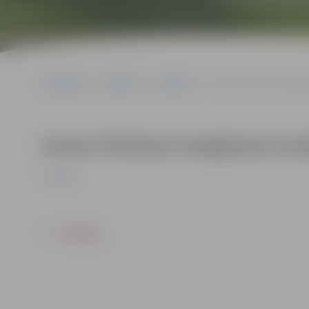
Sākumlapa
Pasākumi
Izstādes
Ineses Pirktiņas mezglo
Ineses Pirktiņas mezglojumu izs
Izstādes
ATPAKAĻ