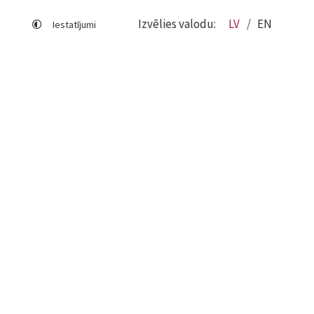
Izvēlies valodu:
LV
EN
Iestatījumi
Lapas karte
Viegli lasīt
Sociālo mediju lietošana
Sīkdatņu izmantošana