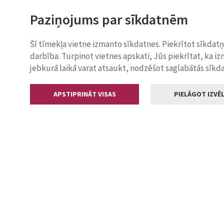
Paziņojums par sīkdatnēm
Šī tīmekļa vietne izmanto sīkdatnes. Piekrītot sīkdat
darbība. Turpinot vietnes apskati, Jūs piekrītat, ka i
jebkurā laikā varat atsaukt, nodzēšot saglabātās sīkd
APSTIPRINĀT VISAS
PIELĀGOT IZVĒL
Kontakti
Jelgavas valstp
Lielā iela 11
+371 630055