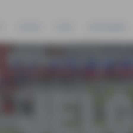
TA
PAŠVALDĪBA
IESTĀDES
KAPITĀLSABIEDRĪBAS