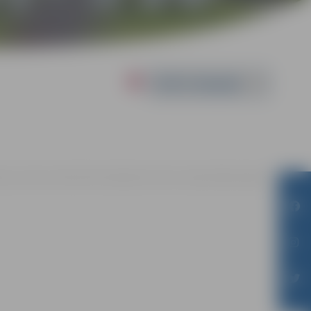
Powered by
lgavas pilsētas bibliotēkā, Akadēmijās ielā 26, Jelgavā |
Bez maksas