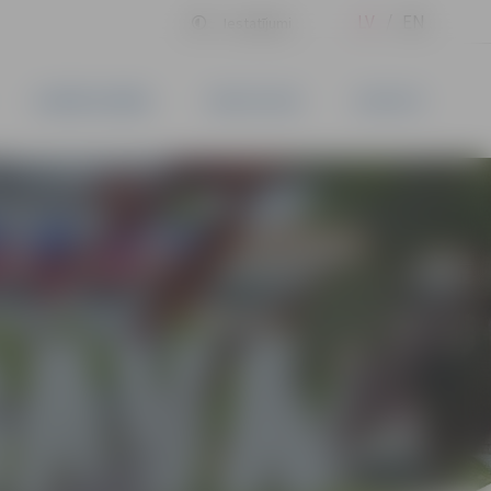
LV
EN
Iestatījumi
UZŅĒMĒJDARBĪBA
PAKALPOJUMI
KONTAKTI