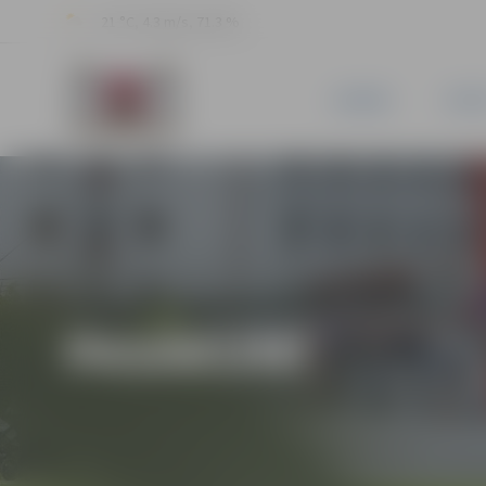
21 °C, 4.3 m/s, 71.3 %
JAUNUMI
PILSĒ
PASĀKUMI