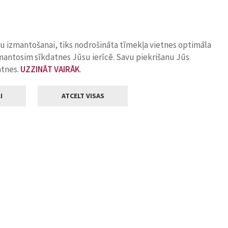
ņu izmantošanai, tiks nodrošināta tīmekļa vietnes optimāla
zmantosim sīkdatnes Jūsu ierīcē. Savu piekrišanu Jūs
atnes.
UZZINĀT VAIRĀK
.
I
ATCELT VISAS
Klientu apkalpošana
ilsētas pašvaldība
Darba laiks
, Jelgava, LV-3001
Pirmdienās
8.00 - 18.00
Otrdienās
8.00 - 17.00
22