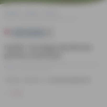
Sākumlapa
Pasākumi
Izstādes
Izstāde “Gundegas Muzikantes grāmatu ilustrācijas”
Powered by
Izstāde “Gundegas Muzikantes
grāmatu ilustrācijas”
no 22.02. līdz 05.03. | Jelgavas Mākslas skolas izstāžu zālē
Izstādes
Mazajā ceļā 2, Jelgavā
Tikšanās ar mākslinieci –
22. februārī pulksten 15
.
ATPAKAĻ