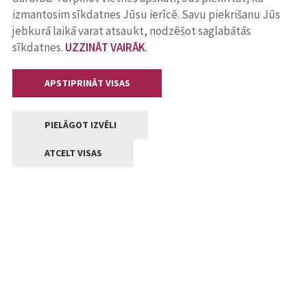
izmantosim sīkdatnes Jūsu ierīcē. Savu piekrišanu Jūs
jebkurā laikā varat atsaukt, nodzēšot saglabātās
sīkdatnes.
UZZINĀT VAIRĀK
.
APSTIPRINĀT VISAS
PIELĀGOT IZVĒLI
ATCELT VISAS
Kontakti