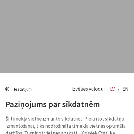
Izvēlies valodu:
LV
EN
Iestatījumi
Paziņojums par sīkdatnēm
Šī tīmekļa vietne izmanto sīkdatnes. Piekrītot sīkdatņu
izmantošanai, tiks nodrošināta tīmekļa vietnes optimāla
darbība. Turpinot vietnes apskati, Jūs piekrītat, ka