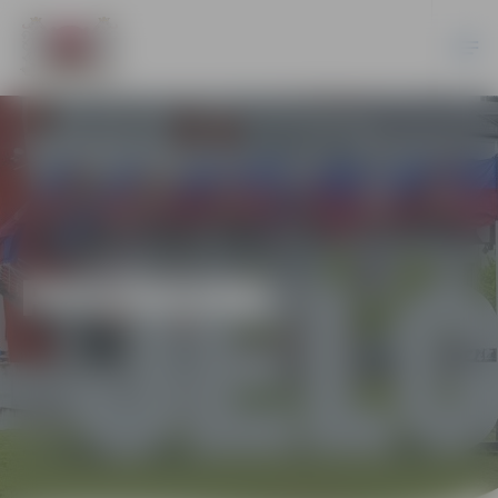
PASĀKUMI